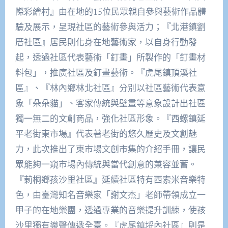
際彩繪村』由在地的15位民眾親自參與藝術作品體
驗及展示，呈現社區的藝術參與活力；『北港鎮劉
厝社區』居民則化身在地藝術家，以自身行動發
起，透過社區代表藝術「釘畫」所製作的「釘畫材
料包」，推廣社區及釘畫藝術。『虎尾鎮頂溪社
區』、『林內鄉林北社區』分別以社區藝術代表意
象「朵朵貓」、客家傳統與壁畫等意象設計出社區
獨一無二的文創商品，強化社區形象。『西螺鎮延
平老街東市場』代表著老街的悠久歷史及文創魅
力，此次推出了東市場文創市集的介紹手冊，讓民
眾能夠一窺市場內傳統與當代創意的兼容並蓄。
『莿桐鄉孩沙里社區』延續社區特有西索米音樂特
色，由臺灣知名音樂家「謝文杰」老師帶領成立一
甲子的在地樂團，透過專業的音樂提升訓練，使孩
沙里獨有樂聲傳遞全臺。『虎尾鎮埒內社區』則是