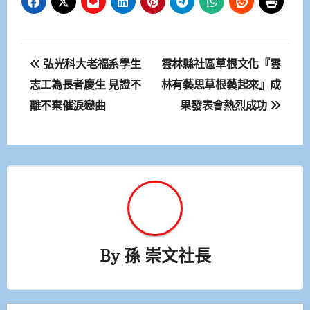
文
弘光科大老福系學生
雲林縣社區草根文化『雲
章
志工為長者慶生 見證不
林有藝思草根藝起來』成
離不棄催淚戀曲
果發表會熱烈成功
導
覽
By
孫 崇文社長