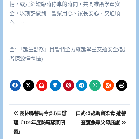
暢，或是縮短臨時停車的時間，共同維護學童安
全，以期許做到「警察用心、家長安心、交通順
心」。
圖: 「護童勤務」員警們全力維護學童交通安全(記
者陳致愷翻攝)
文
雲林縣警局今(31)日辦
仁武43歲媽寶染毒 遭警
章
理『104年度防竊顧問研
查獲急尋父母庇護
習』
導