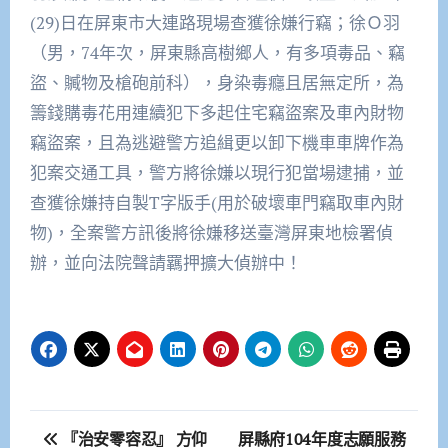
(29)日在屏東市大連路現場查獲徐嫌行竊；徐Ｏ羽
（男，74年次，屏東縣高樹鄉人，有多項毒品、竊
盜、贓物及槍砲前科），身染毒癮且居無定所，為
籌錢購毒花用連續犯下多起住宅竊盜案及車內財物
竊盜案，且為逃避警方追緝更以卸下機車車牌作為
犯案交通工具，警方將徐嫌以現行犯當場逮捕，並
查獲徐嫌持自製T字版手(用於破壞車門竊取車內財
物)，全案警方訊後將徐嫌移送臺灣屏東地檢署偵
辦，並向法院聲請羈押擴大偵辦中！
文
『治安零容忍』 方仰
屏縣府104年度志願服務