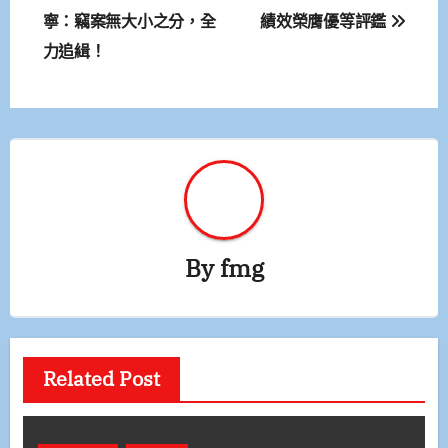
章
寧：竊案無大小之分，全
績效榮膺優等評鑑
力追緝！
導
覽
By
fmg
Related Post