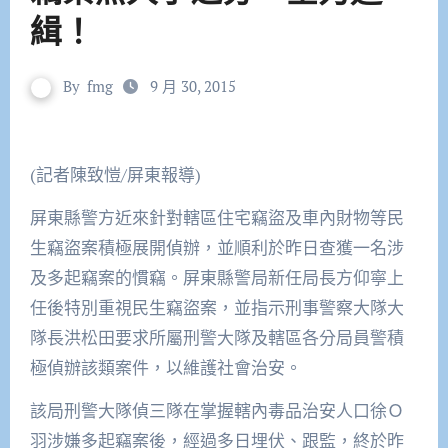
緝！
By
fmg
9 月 30, 2015
(記者陳致愷/屏東報導)
屏東縣警方近來針對轄區住宅竊盜及車內財物等民
生竊盜案積極展開偵辦，並順利於昨日查獲一名涉
及多起竊案的慣竊。屏東縣警局新任局長方仰寧上
任後特別重視民生竊盜案，並指示刑事警察大隊大
隊長洪松田要求所屬刑警大隊及轄區各分局員警積
極偵辦該類案件，以維護社會治安。
該局刑警大隊偵三隊在掌握轄內毒品治安人口徐Ｏ
羽涉嫌多起竊案後，經過多日埋伏、跟監，終於昨