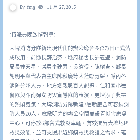
By
fmg
11 月 27, 2015
(特派員陳致愷報導)
大埤消防分隊新建現代化的辦公廳舍今(27)日正式落
成啟用，前縣長蘇治芬、縣府秘書長許義豐、消防
局長戴天星、議員李建昇、吳滄得、陳樹吉、鄉長
謝明平與代表會主席陳秋慶等人蒞臨剪綵，縣內各
消防分隊人員、地方鄉親數百人觀禮，仁和國小舞
獅隊與斗南婦女防火宣導隊的表演，更增添了典禮
的熱鬧氣氛。大埤消防分隊新建3層新廳舍可容納消
防人員20人，寬敞明亮的辦公空間並設置災害應變
中心，可停放6部各式救災車輛，有效提昇大埤地區
救災效能，並可支援鄰近鄉鎮救災救護之需求，確