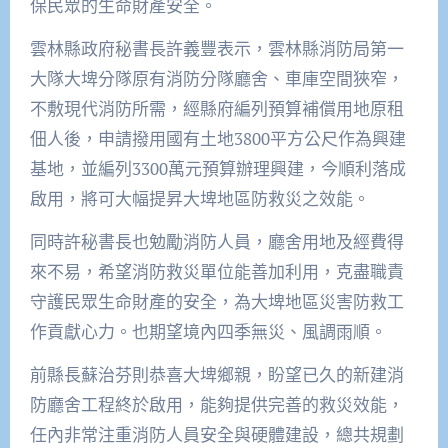
保民眾的生命財產安全。
雲林縣政府秘書長許義豐表示，雲林縣消防局第一
大隊大埤分隊原有消防分隊廳舍、車庫空間狹窄，
不敷現代消防所需，經縣府編列預算補償用地原租
佃人後，申請撥用國有土地3800平方公尺作為興建
基地，並編列3300萬元預算辦理興建，今順利落成
啟用，將可大幅提昇大埤地區防救災之效能。
同時許秘書長也勉勵消防人員，廳舍用地及經費得
來不易，希望消防救災單位能善加利用，克盡職責
守護民眾生命財產的安全，為大埤地區災害防救工
作貢獻心力。也期望境內四季無災、風調雨順。
前縣長蘇治芬則恭喜大埤鄉親，盼望已久的新建消
防廳舍工程終於啟用，能夠提供完善的救災效能，
任內非常注重消防人員安全與硬體建設，總共規劃