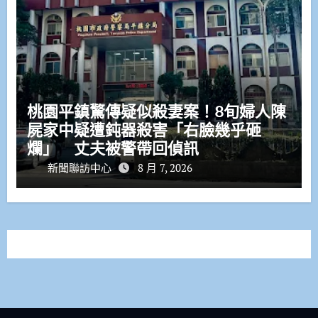
桃園平鎮驚傳疑似殺妻案！8旬婦人陳
屍家中疑遭鈍器殺害「右臉幾乎砸
爛」 丈夫被警帶回偵訊
新聞聯訪中心
8 月 7, 2026