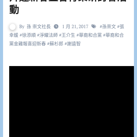
動
By
孫 崇文社長
1 月 21, 2017
#
孫崇文
#
張
幸媛
#
徐添順
#
淨耀法師
#
王介生
#
華裔和合黨
#
華裔和合
黨金雞報喜迎新春
#
蘇杉郎
#
謝遠智