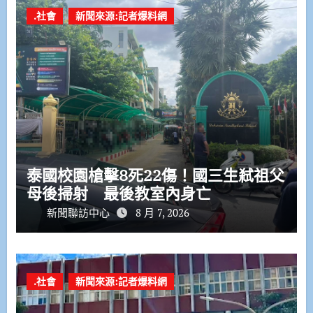
.社會
新聞來源:記者爆料網
泰國校園槍擊8死22傷！國三生弒祖父
母後掃射 最後教室內身亡
新聞聯訪中心
8 月 7, 2026
.社會
新聞來源:記者爆料網