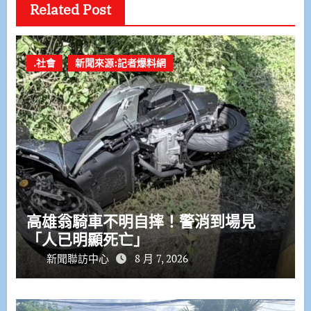
Related Post
.社會
新聞來源:記者爆料網
高雄翁騎車不明自摔！警消到場見
「人已明顯死亡」
新聞聯訪中心
8 月 7, 2026