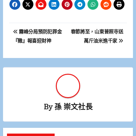
文
霧峰分局預防犯罪金
春節將至，山東普照寺送
章
『雞』報喜迎財神
萬斤油米進千家
導
覽
By
孫 崇文社長