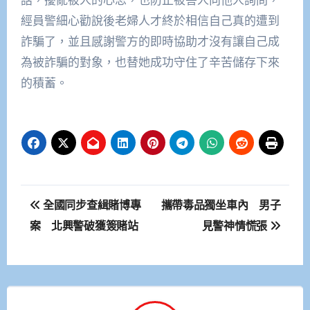
經員警細心勸說後老婦人才終於相信自己真的遭到
詐騙了，並且感謝警方的即時協助才沒有讓自己成
為被詐騙的對象，也替她成功守住了辛苦儲存下來
的積蓄。
文
全國同步查緝賭博專
攜帶毒品獨坐車內 男子
章
案 北興警破獲簽賭站
見警神情慌張
導
覽