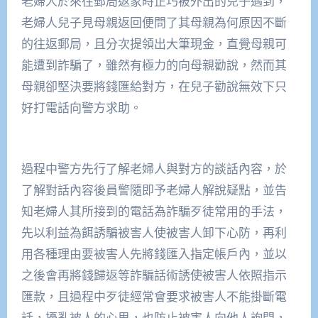
老婦人於來往郵局返家時正巧被外出的兒子遇到，
老婦人兒子見母親返回便問了其母親為何原因不斷
的往返郵局，且分次提領出大筆現金，直覺母親可
能遭到詐騙了，雖然有極力的向母親勸說，然而其
母親卻堅決要將錢匯給對方，在兒子勸說無效下只
好打電話向警方求助。
過程中警方先行了解老婦人與對方的談話內容，於
了解對話內容後員警隨即予老婦人解說疑點，並告
知老婦人其所接到的電話為詐騙歹徒常用的手法，
先以利益為餌誘騙被害人使被害人卸下心防，再利
用各種理由要被害人先將錢匯入指定帳戶內，並以
之後會再將錢歸返等詐騙話術誘使被害人依照指示
匯款，且過程中歹徒經常會要求被害人不能掛斷電
話，擾亂被人的心思，也防止被害人向他人詢問，