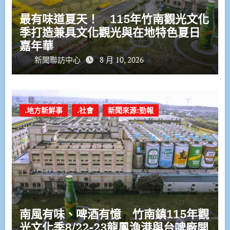
最有味道夏天！ 115年竹南觀光文化
季打造兼具文化觀光與在地特色夏日
嘉年華
新聞聯訪中心
8 月 10, 2026
.地方新鮮事
.社會
新聞來源:勁報
南風有味、啤酒有憶 竹南鎮115年觀
光文化季8/22-23龍鳳漁港與台啤廠開