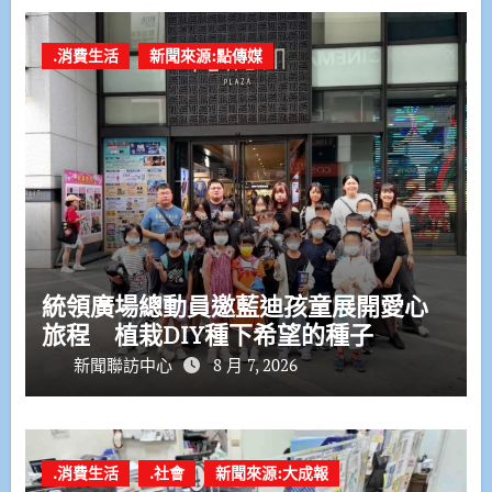
.消費生活
新聞來源:點傳媒
統領廣場總動員邀藍迪孩童展開愛心
旅程 植栽DIY種下希望的種子
新聞聯訪中心
8 月 7, 2026
.消費生活
.社會
新聞來源:大成報