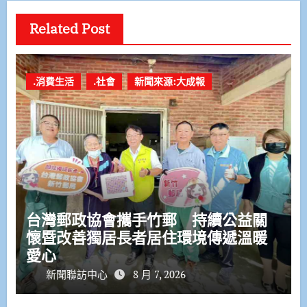
Related Post
.消費生活
.社會
新聞來源:大成報
台灣郵政協會攜手竹郵 持續公益關
懷暨改善獨居長者居住環境傳遞溫暖
愛心
新聞聯訪中心
8 月 7, 2026