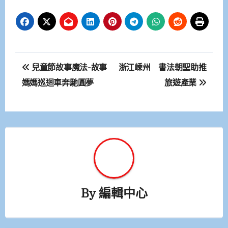
文
兒童節故事魔法-故事
浙江嵊州 書法朝聖助推
章
媽媽巡迴車奔馳圓夢
旅遊產業
導
覽
By
編輯中心