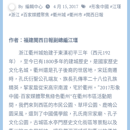
By
編輯中心
4 月 15, 2017
#
形象中國
#
江瑾
#
浙江
#
百家媒體聚焦
#
衢州城
#
衢州市
#
閩西日報
作者：福建閩西日報副總編江瑾
浙江衢州城始建于東漢初平三年（西元192
年），至今已有1800多年的建城歷史，是國家歷史
文化名城。衢州還是孔子後裔的世居地，宋廷南遷
時，孔氏衍聖公孔端友、族長孔傳率二十八位孔族
精英，挈家扈從宋高宗南渡，宅於衢州。“2017形象
中國-百家媒體聚焦綠色衢州”在衢州市區活動期
間，我們來到西區的市民公園、草坪公園、鹿鳴公
園采風，還到了中國儒學館，孔氏南宗家廟、孔子
文化公園，古城區水亭門歷史文化街區等景點以及