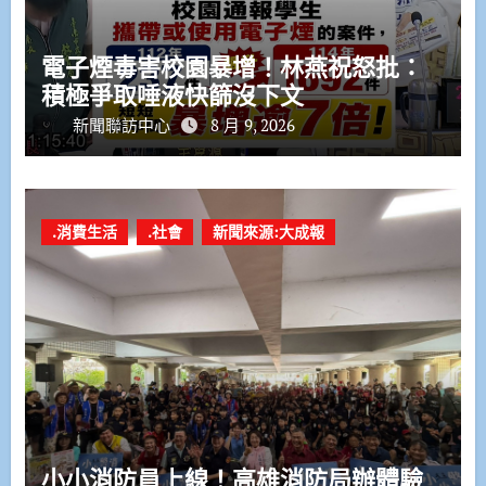
電子煙毒害校園暴增！林燕祝怒批：
積極爭取唾液快篩沒下文
新聞聯訪中心
8 月 9, 2026
.消費生活
.社會
新聞來源:大成報
小小消防員上線！高雄消防局辦體驗