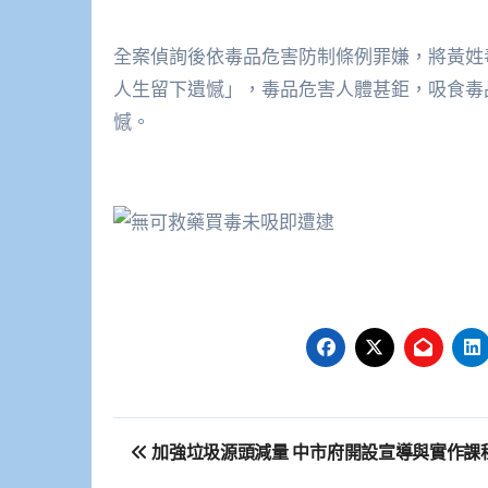
全案偵詢後依毒品危害防制條例罪嫌，將黃姓
人生留下遺憾」，毒品危害人體甚鉅，吸食毒
憾。
文
加強垃圾源頭減量 中市府開設宣導與實作課
章