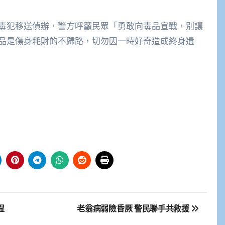
毒犯移送偵辦，警方呼籲民眾「勇敢向毒品宣戰，別讓
品是傷身耗財的不歸路，切勿因一時好奇造成終身遺
程
老翁病弱險昏厥 警民聯手共救援