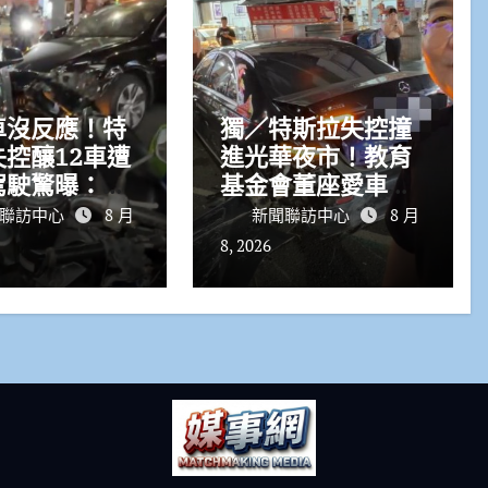
車沒反應！特
獨／特斯拉失控撞
控釀12車遭
進光華夜市！教育
駕駛驚曝：無
基金會董座愛車
制、車上有2
毀 驚喊「幸好撞
聯訪中心
8 月
新聞聯訪中心
8 月
我的車」
8, 2026