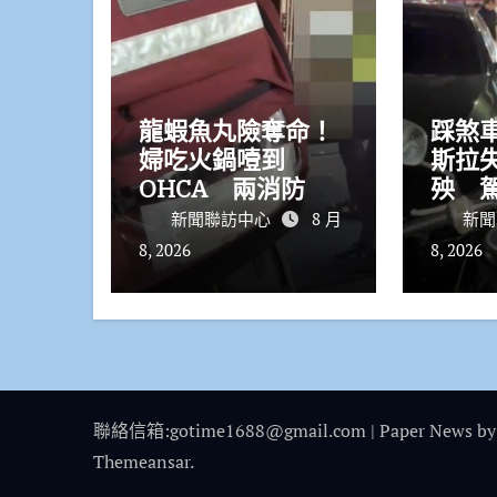
龍蝦魚丸險奪命！
踩煞
婦吃火鍋噎到
斯拉失
OHCA 兩消防昔
殃 
日同袍聯手搶回一
法控
新聞聯訪中心
8 月
新聞
命
小孩
8, 2026
8, 2026
聯絡信箱:gotime1688@gmail.com
|
Paper News
by
Themeansar
.