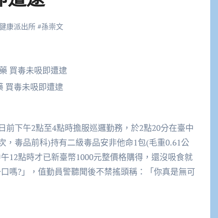
健康派出所
#
孫崇文
藥 買毒未吸即遭逮
前下午2點至4點時擔服巡邏勤務，於2點20分在臺中
次，毒品前科)持有二級毒品安非他命1包(毛重0.61公
午12點時才已新臺幣1000元整價格購得，還沒吸食就
一口嗎?」，值勤員警聽聞後不禁搖頭稱：「你真是無可