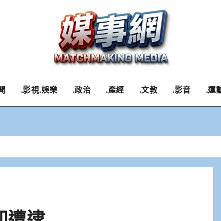
聞
.影視.娛樂
.政治
.產經
.文教
.影音
.運
即遭逮