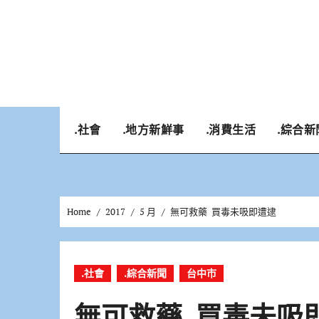
Skip
to
content
.社會
.地方新鮮事
.消費生活
.綜合新
Home
2017
5 月
無可救藥 買毒未吸即遭逮
.社會
.綜合新聞
台中市
無可救藥 買毒未吸