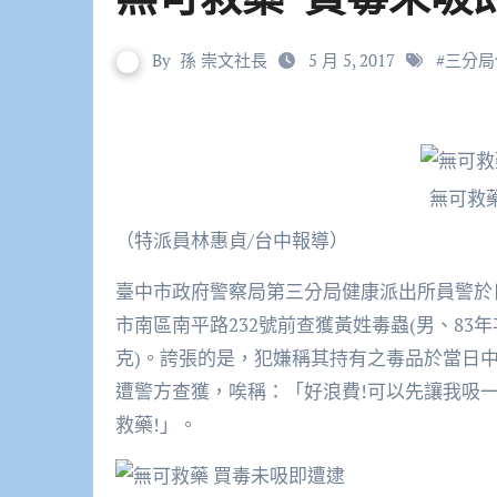
By
孫 崇文社長
5 月 5, 2017
#
三分局
無可救
（特派員林惠貞/台中報導）
臺中市政府警察局第三分局健康派出所員警於日
市南區南平路232號前查獲黃姓毒蟲(男、83年
克)。誇張的是，犯嫌稱其持有之毒品於當日中
遭警方查獲，唉稱：「好浪費!可以先讓我吸
救藥!」。