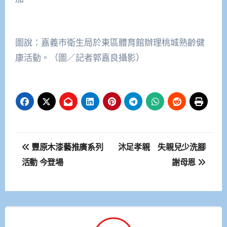
圖說：嘉義市衛生局於東區體育館辦理桃城熟齡健
康活動。（圖／記者郭嘉良攝影）
文
豐原木漆藝推廣系列
沐足孝親 失親兒少洗腳
章
活動 今登場
謝母恩
導
覽