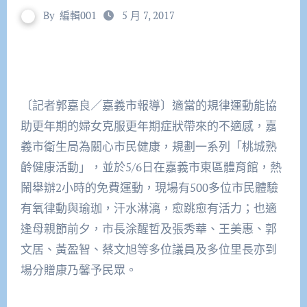
By
編輯001
5 月 7, 2017
〔記者郭嘉良／嘉義市報導〕適當的規律運動能協
助更年期的婦女克服更年期症狀帶來的不適感，嘉
義市衛生局為關心市民健康，規劃一系列「桃城熟
齡健康活動」，並於5/6日在嘉義市東區體育館，熱
鬧舉辦2小時的免費運動，現場有500多位市民體驗
有氧律動與瑜珈，汗水淋漓，愈跳愈有活力；也適
逢母親節前夕，市長涂醒哲及張秀華、王美惠、郭
文居、黃盈智、蔡文旭等多位議員及多位里長亦到
場分贈康乃馨予民眾。