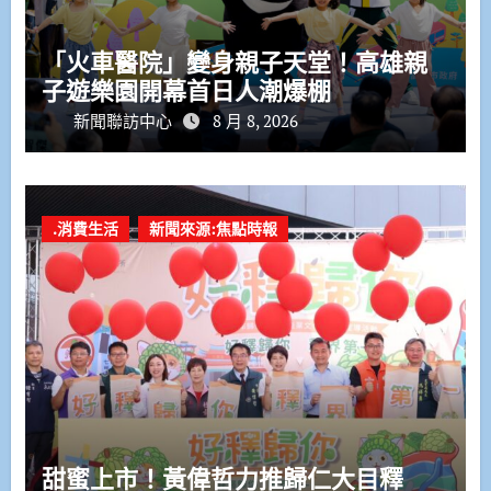
「火車醫院」變身親子天堂！高雄親
子遊樂園開幕首日人潮爆棚
新聞聯訪中心
8 月 8, 2026
.消費生活
新聞來源:焦點時報
甜蜜上市！黃偉哲力推歸仁大目釋