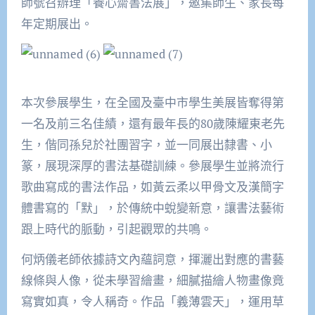
師號召辦理「養心齋書法展」，邀集師生、家長每
年定期展出。
本次參展學生，在全國及臺中市學生美展皆奪得第
一名及前三名佳績，還有最年長的80歲陳耀東老先
生，偕同孫兒於社團習字，並一同展出隸書、小
篆，展現深厚的書法基礎訓練。參展學生並將流行
歌曲寫成的書法作品，如黃云柔以甲骨文及漢簡字
體書寫的「默」，於傳統中蛻變新意，讓書法藝術
跟上時代的脈動，引起觀眾的共鳴。
何炳儀老師依據詩文內蘊詞意，揮灑出對應的書藝
線條與人像，從未學習繪畫，細膩描繪人物畫像竟
寫實如真，令人稱奇。作品「義薄雲天」，運用草