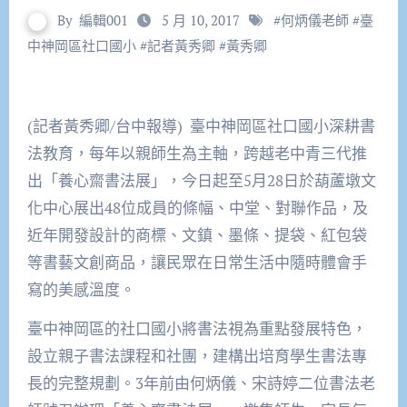
By
編輯001
5 月 10, 2017
#
何炳儀老師
#
臺​
中神岡區社口國小
#
記者黃秀卿
#
黃秀卿
(記者黃秀卿/台中報導) 臺中神岡區社口國小深耕書
法教育，每年以親師生為主軸，跨越老中青三代推
出「養心齋書法展」，今日起至5月28日於葫蘆墩文
化中心展出48位成員的條幅、中堂、對聯作品，及
近年開發設計的商標、文鎮、墨條、提袋、紅包袋
等書藝文創商品，讓民眾在日常生活中隨時體會手
寫的美感溫度。
臺中神岡區的社口國小將書法視為重點發展特色，
設立親子書法課程和社團，建構出培育學生書法專
長的完整規劃。3年前由何炳儀、宋詩婷二位書法老