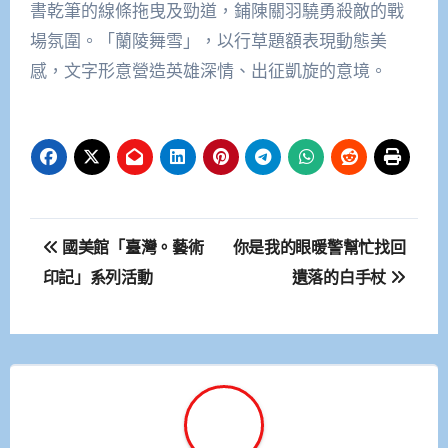
書乾筆的線條拖曳及勁道，鋪陳關羽驍勇殺敵的戰
場氛圍。「蘭陵舞雪」，以行草題額表現動態美
感，文字形意營造英雄深情、出征凱旋的意境。
文
國美館「臺灣。藝術
你是我的眼暖警幫忙找回
章
印記」系列活動
遺落的白手杖
導
覽