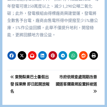
年發電可達250萬度以上、減少1,290公噸二氧化
碳；此外，發電模組由得標廠商興建營運，發電將
全數售予台電，廠商由售電所得中提撥至少5%繳公
庫，5%作公益回饋，此舉不僅提升地利，開發綠
能，更將回饋地方做公益。
文
東勢梨果巴士暑假出
市府依規查處限期改善
章
發 採果樂 即日起開放報
國道客運違規設置斜坡道
名
導
覽