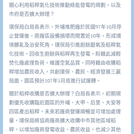
關心利用稻稈氣化技術推動綠能發電的規劃，以及
市府是否擴大辦理？
環保局白局長表示，外埔堆肥廠於民國97年10月停
止營運後，原廠區設備損壞而閒置近10年，形成環
境髒亂及治安死角，環保局引進廚餘厭氧及稻稈氣
化技術，回收生廚餘與稻稈再生發電，盼藉此減輕
焚化廠處理負荷，維護空氣品質，同時藉由收購稻
稈增加農民收入，共創環保、農民、經濟發展三贏
局面，園區預計107年5月底進行試運轉。
關於稻桿收購是否擴大辦理？白局長表示，初期規
劃優先收購臨近園區的外埔、大甲、后里、大安等
四區產出稻稈，未來若廠商營運順暢並可增加處理
量，環保局將協商廠商擴大收購中市其他區域稻
稈，以增加廠商發電收益、農民收益，也減少其他