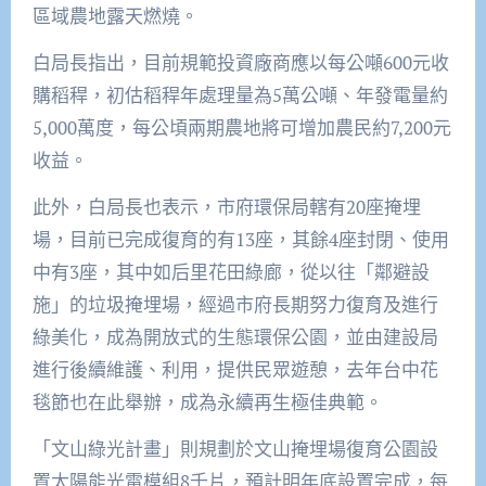
區域農地露天燃燒。
白局長指出，目前規範投資廠商應以每公噸600元收
購稻稈，初估稻稈年處理量為5萬公噸、年發電量約
5,000萬度，每公頃兩期農地將可增加農民約7,200元
收益。
此外，白局長也表示，市府環保局轄有20座掩埋
場，目前已完成復育的有13座，其餘4座封閉、使用
中有3座，其中如后里花田綠廊，從以往「鄰避設
施」的垃圾掩埋場，經過市府長期努力復育及進行
綠美化，成為開放式的生態環保公園，並由建設局
進行後續維護、利用，提供民眾遊憩，去年台中花
毯節也在此舉辦，成為永續再生極佳典範。
「文山綠光計畫」則規劃於文山掩埋場復育公園設
置太陽能光電模組8千片，預計明年底設置完成，每