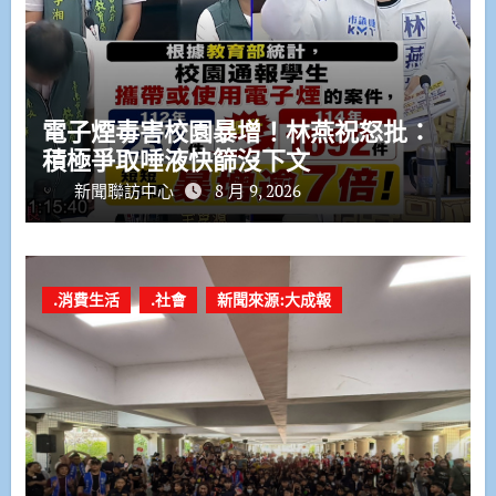
電子煙毒害校園暴增！林燕祝怒批：
積極爭取唾液快篩沒下文
新聞聯訪中心
8 月 9, 2026
.消費生活
.社會
新聞來源:大成報