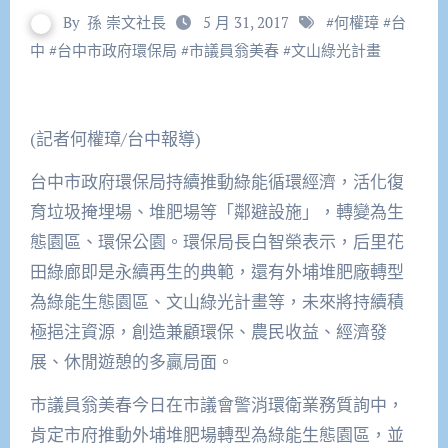
By
孫 崇文社長
5 月 31, 2017
#
何權璋
#
台
中
#
台中市政府環保局
#
市議員翁美春
#
文山綠光計畫
(記者何權璋/台中報導)
台中市政府環保局持續推動綠能循環經濟，活化復
育垃圾掩埋場、堆肥場等「鄰避設施」，轉變為生
態園區、環保公園。環保局長白智榮表示，后里花
田綠廊即是永續再生的典範，還有外埔堆肥廠轉型
為綠能生態園區、文山綠光計畫等，未來將持續積
極挹注資源，創造兼顧環保、農民收益、經濟發
展、休閒遊憩的多贏局面。
市議員翁美春今日在市議會警消環衛業務質詢中，
肯定市府推動外埔堆肥場轉型為綠能生態園區，並