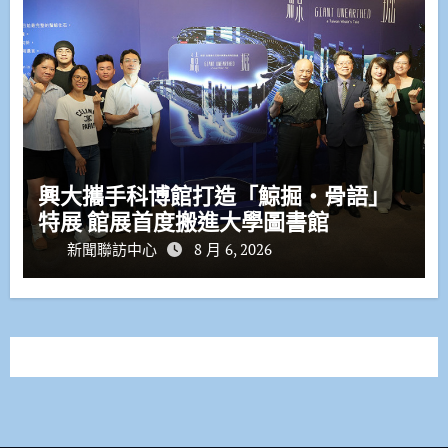
興大攜手科博館打造「鯨掘・骨語」
特展 館展首度搬進大學圖書館
新聞聯訪中心
8 月 6, 2026