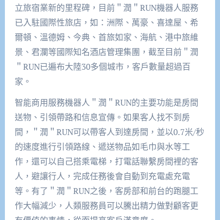
立旅宿業新的里程碑，目前＂潤＂RUN機器人服務
已入駐國際性旅店，如：洲際、萬豪、喜達屋、希
爾頓、溫德姆、今典、首旅如家、海航、港中旅維
景、君瀾等國際知名酒店管理集團，截至目前＂潤
＂RUN已遍布大陸30多個城市，客戶數量超過百
家。
智能商用服務機器人＂潤＂RUN的主要功能是房間
送物、引領帶路和信息宣傳。如果客人找不到房
間，＂潤＂RUN可以帶客人到達房間，並以0.7米/秒
的速度進行引領路線、遞送物品如毛巾與水等工
作，還可以自己搭乘電梯，打電話聯繫房間裡的客
人，避讓行人，完成任務後會自動到充電處充電
等。有了＂潤＂RUN之後，客房部和前台的跑腿工
作大幅減少，人類服務員可以騰出精力做對顧客更