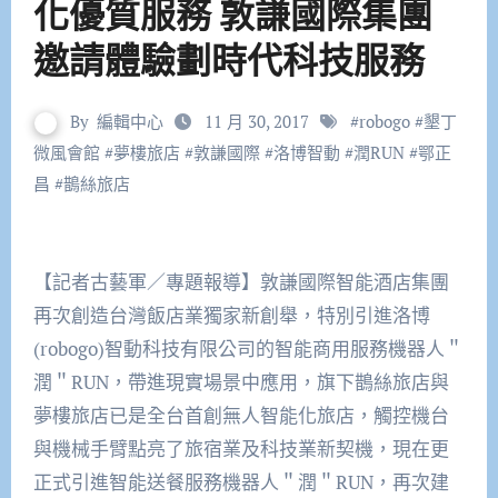
化優質服務 敦謙國際集團
邀請體驗劃時代科技服務
By
編輯中心
11 月 30, 2017
#
robogo
#
墾丁
微風會館
#
夢樓旅店
#
敦謙國際
#
洛博智動
#
潤RUN
#
鄂正
昌
#
鵲絲旅店
【記者古藝軍／專題報導】敦謙國際智能酒店集團
再次創造台灣飯店業獨家新創舉，特別引進洛博
(robogo)智動科技有限公司的智能商用服務機器人＂
潤＂RUN，帶進現實場景中應用，旗下鵲絲旅店與
夢樓旅店已是全台首創無人智能化旅店，觸控機台
與機械手臂點亮了旅宿業及科技業新契機，現在更
正式引進智能送餐服務機器人＂潤＂RUN，再次建