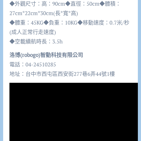
◆外觀尺寸：高：90cm◆直徑：50cm◆體積：
27cm*22cm*30cm(長*寬*高)
◆體重：45KG◆負重：10KG◆移動速度：0.7米/秒
(成人正常行走速度)
◆空載續航時長：3.5h
洛博(robogo)智動科技有限公司
電話：04-24510285
地址：台中市西屯區西安街277巷6弄44號1樓