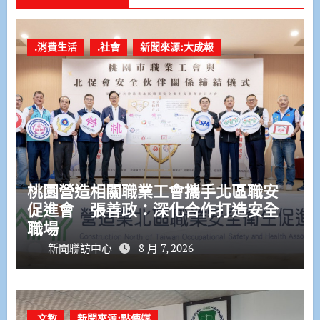
.消費生活
.社會
新聞來源:大成報
桃園營造相關職業工會攜手北區職安
促進會 張善政：深化合作打造安全
職場
新聞聯訪中心
8 月 7, 2026
.文教
新聞來源:點傳媒