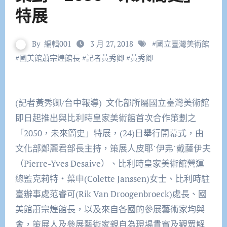
特展
By
編輯001
3 月 27, 2018
#
國立臺灣美術館
#
國美館蕭宗煌館長
#
記者黃秀卿
#
黃秀卿
(記者黃秀卿/台中報導) 文化部所屬國立臺灣美術館
即日起推出與比利時皇家美術館首次合作策劃之
「2050，未來簡史」特展，(24)日舉行開幕式，由
文化部鄭麗君部長主持，策展人皮耶˙伊弗˙戴薩伊夫
（Pierre-Yves Desaive）、比利時皇家美術館營運
總監克莉特‧葉申(Colette Janssen)女士、比利時駐
臺辦事處范睿可(Rik Van Droogenbroeck)處長、國
美館蕭宗煌館長，以及來自各國的參展藝術家均與
會，策展人及參展藝術家親自為現場貴賓及觀眾解