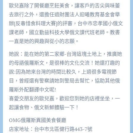
歐兒嘉除了開餐廳烹飪美食，讓客戶的舌尖與味蕾
去旅行之外，還擔任過財團法人迎曦教育基金會舉
辦[反毒惜食料理大賽]的評審，台中市忠孝國小俄文
課老師，國立勤益科技大學俄文課代班老師。教書
一直是她的興趣與從小的志願。
她說：能在她的第二家鄉-台灣這塊土地上，推廣她
的母語俄羅斯文，是很棒的文化交流！她還打趣的
說:因為她來台灣的時間比較久，上過很多電視節
目，曾經還有警察請她到警局去幫忙，協助其他俄
羅斯外配翻譯中文呢!
喜愛交朋友的歐兒嘉，歡迎您到她的店裡坐坐，一
起讓食物、俄文新鮮體驗一下！
OMG俄羅斯異國美食餐廳
店家地址：台中市北區健行路443-7號