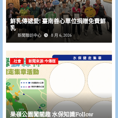
鮮乳傳遞愛! 臺南善心單位捐贈免費鮮
乳
新聞聯訪中心
8 月 6, 2026
.社會
新聞來源:今傳媒
果嶺公園闖關趣 水保知識Follow