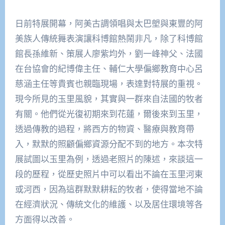
日前特展開幕，阿美古調領唱與太巴塱與東豐的阿
美族人傳統舞表演讓科博館熱鬧非凡，除了科博館
館長孫維新、策展人廖紫均外，劉一峰神父、法國
在台協會的紀博偉主任、輔仁大學偏鄉教育中心呂
慈涵主任等貴賓也親臨現場，表達對特展的重視。
現今所見的玉里風貌，其實與一群來自法國的牧者
有關。他們從光復初期來到花蓮，爾後來到玉里，
透過傳教的過程，將西方的物資、醫療與教育帶
入，默默的照顧偏鄉資源分配不到的地方。本次特
展試圖以玉里為例，透過老照片的陳述，來談這一
段的歷程，從歷史照片中可以看出不論在玉里河東
或河西，因為這群默默耕耘的牧者，使得當地不論
在經濟狀況、傳統文化的維護、以及居住環境等各
方面得以改善。