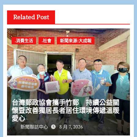
Related Post
.消費生活
.社會
新聞來源:大成報
台灣郵政協會攜手竹郵 持續公益關
懷暨改善獨居長者居住環境傳遞溫暖
愛心
新聞聯訪中心
8 月 7, 2026