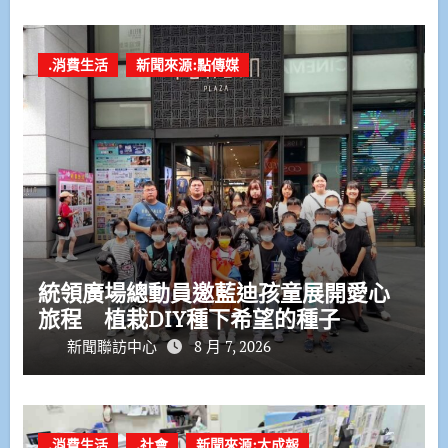
.消費生活
新聞來源:點傳媒
統領廣場總動員邀藍迪孩童展開愛心
旅程 植栽DIY種下希望的種子
新聞聯訪中心
8 月 7, 2026
.消費生活
.社會
新聞來源:大成報