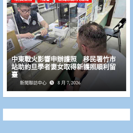
中東戰火影響申辦護照 移民署竹市
站助約旦學者妻女取得新護照順利留
臺
新聞聯訪中心
8 月 7, 2026