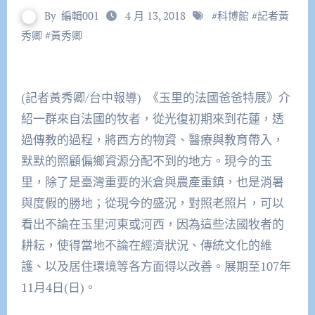
By
編輯001
4 月 13, 2018
#
科博館
#
記者黃
秀卿
#
黃秀卿
(記者黃秀卿/台中報導) 《玉里的法國爸爸特展》介
紹一群來自法國的牧者，從光復初期來到花蓮，透
過傳教的過程，將西方的物資、醫療與教育帶入，
默默的照顧偏鄉資源分配不到的地方。現今的玉
里，除了是臺灣重要的米倉與農產重鎮，也是消暑
與度假的勝地；從現今的盛況，對照老照片，可以
看出不論在玉里河東或河西，因為這些法國牧者的
耕耘，使得當地不論在經濟狀況、傳統文化的維
護、以及居住環境等各方面得以改善。展期至107年
11月4日(日)。