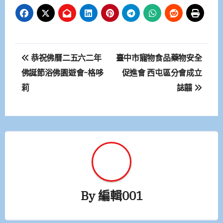
文
恭祝佛曆二五六二年
臺中市寵物食品藥物安全
章
佛誕節浴佛園遊會~格哆
促進會 西屯區分會成立
莉
誌囍
導
覽
By
編輯001