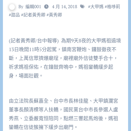
By
編輯001
4 月 14, 2018
#
大甲媽
#
格哆莉
#
甜品
#
記者黃秀卿
#
黃秀卿
(記者黃秀卿/台中報導) 為期9天8夜的大甲媽祖遶境
13日晚間11時5分起駕，鎮南宮鞭炮、鑼鼓徹夜不
斷，上萬信眾擠爆廟埕，廟裡廟外信徒雙手合十，
祈求媽祖保佑，在鐘鼓齊鳴中，媽祖鑾轎緩步起
身，場面壯觀。
由立法院長蘇嘉全、台中市長林佳龍、大甲鎮瀾宮
董事長顏清標等人扶轎，國民黨台中市長參選人盧
秀燕、立委嚴寬恒陪同，點燃三響起馬炮後，媽祖
鑾轎在信徒簇擁下緩步出廟門。