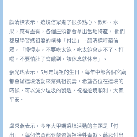
顏清標表示，遶境信眾煮了很多點心、飲料、水
果，應有盡有，各個庄頭都會拿出當地特產， 他們
都是學習媽祖婆的精神「付出」。顏清標呼籲信
眾，「慢慢走，不要吃太飽，吃太飽會走不了、打
嗝，不要怕肚子會餓到，該休息就休息」。
張光瑤表示，3月是媽祖的生日，每年中部各個宮廟
都會辦遶境活動來幫媽祖祝壽，希望各位在遶境的
時候，可以減少垃圾的製造，祝福遶境順利，大家
平安。
盧秀燕表示，今年大甲媽遶境活動的主題是「付
出」，每個信眾都要學習媽祖犧牲奉獻、慈悲付出