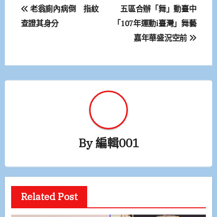
文
老翁廁內病倒 指紋
五區合辦「舞」動臺中
章
查證其身分
「107年運動i臺灣」舞藝
嘉年華盛況空前
導
覽
By
編輯001
Related Post