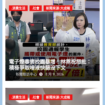
.消費生活
.社會
新聞來源:大成報
電子煙毒害校園暴增！林燕祝怒批：
積極爭取唾液快篩沒下文
新聞聯訪中心
8 月 9, 2026
.消費生活
.社會
新聞來源:大成報