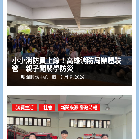
小小消防員上線！高雄消防局辦體驗
營 親子闖關學防災
新聞聯訪中心
8 月 9, 2026
.消費生活
.社會
新聞來源:警政時報