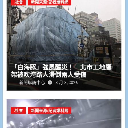
.社會
新聞來源:記者爆料網
「白海豚」強風釀災！ 北市工地鷹
架被吹垮路人滑倒兩人受傷
新聞聯訪中心
8 月 8, 2026
.社會
新聞來源:記者爆料網