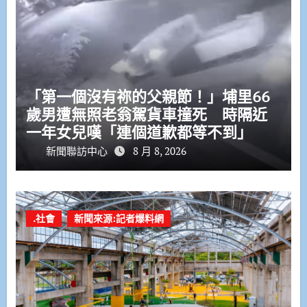
「第一個沒有祢的父親節！」埔里66
歲男遭無照老翁駕貨車撞死 時隔近
一年女兒嘆「連個道歉都等不到」
新聞聯訪中心
8 月 8, 2026
.社會
新聞來源:記者爆料網