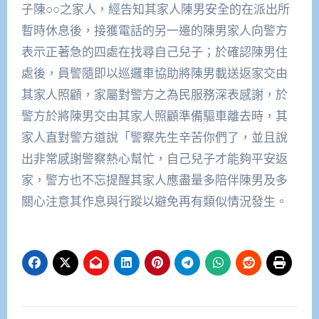
子陳○○之家人，經告知其家人陳男安全的在派出所
暫時休息後，接獲電話的另一邊的陳男家人向警方
表示正著急的四處在找尋自己兒子；於確認陳男住
處後，員警隨即以巡邏車協助將陳男載送返家交由
其家人照顧，家屬對警方之為民服務深表感謝，於
警方於將陳男交由其家人照顧準備驅車離去時，其
家人直對警方道說「警察先生辛苦你們了，並且說
出非常感謝警察熱心幫忙，自己兒子才能夠平安返
家，警方也不忘提醒其家人應盡量多陪伴陳男及多
關心注意其作息與行蹤以避免再有類似情況發生。