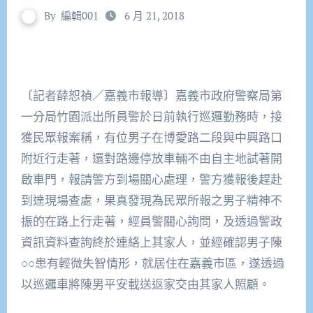
By
編輯001
6 月 21, 2018
〔記者薛恕禎／嘉義市報導〕嘉義市政府警察局第
一分局竹園派出所員警於日前執行巡邏勤務時，接
獲民眾報案稱，有位男子在博愛路二段與中興路口
附近行走著，還對路邊停放車輛不由自主地試著開
啟車門，報請警方到場關心處理，警方獲報後趕赴
到達現場查處，果真發現為民眾所報之男子精神不
振的在路上行走著，經員警關心詢問，及透過警政
資訊資料查詢終於連絡上其家人，並經確認男子陳
○○患有輕微失智情形，就居住在嘉義市區，遂透過
以巡邏車將陳男平安載送返家交由其家人照顧。