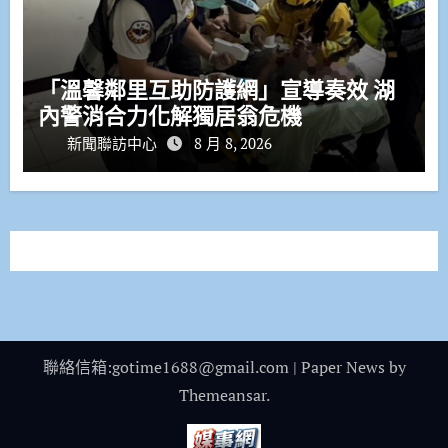
「溫馨鄰里互助防護網」宣導奏效 湖
內警消合力化解獨居翁危機
新聞聯訪中心
8 月 8, 2026
聯絡信箱:gotime1688@gmail.com
|
Paper News
by
Themeansar
.