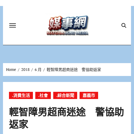
Skip
to
content
Home
2018
6 月
輕智障男超商迷途 警協助返家
.消費生活
.社會
.綜合新聞
嘉義市
輕智障男超商迷途 警協助
返家