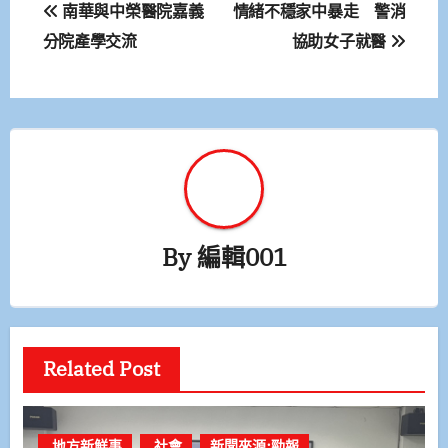
文
南華與中榮醫院嘉義
情緒不穩家中暴走 警消
章
分院產學交流
協助女子就醫
導
覽
By
編輯001
Related Post
.地方新鮮事
.社會
新聞來源:勁報