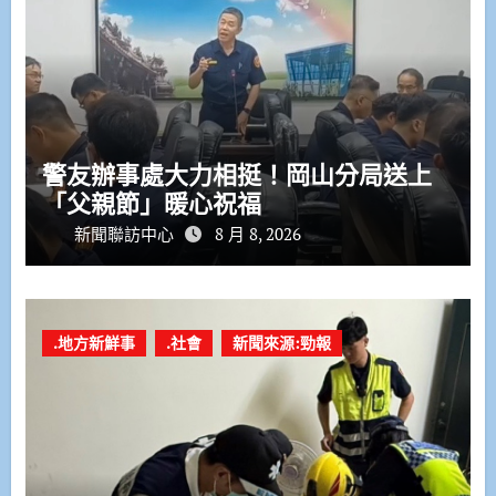
警友辦事處大力相挺！岡山分局送上
「父親節」暖心祝福
新聞聯訪中心
8 月 8, 2026
.地方新鮮事
.社會
新聞來源:勁報