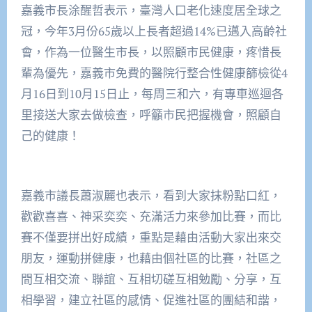
嘉義市長涂醒哲表示，臺灣人口老化速度居全球之
冠，今年3月份65歲以上長者超過14%已邁入高齡社
會，作為一位醫生市長，以照顧市民健康，疼惜長
輩為優先，嘉義市免費的醫院行整合性健康篩檢從4
月16日到10月15日止，每周三和六，有專車巡迴各
里接送大家去做檢查，呼籲市民把握機會，照顧自
己的健康！
嘉義市議長蕭淑麗也表示，看到大家抹粉點口紅，
歡歡喜喜、神采奕奕、充滿活力來參加比賽，而比
賽不僅要拼出好成績，重點是藉由活動大家出來交
朋友，運動拼健康，也藉由個社區的比賽，社區之
間互相交流、聯誼、互相切磋互相勉勵、分享，互
相學習，建立社區的感情、促進社區的團結和諧，