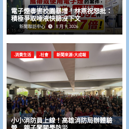
電子煙毒害校園暴增！林燕祝怒批：
積極爭取唾液快篩沒下文
新聞聯訪中心
8 月 9, 2026
.消費生活
.社會
新聞來源:大成報
小小消防員上線！高雄消防局辦體驗
營 親子闖關學防災