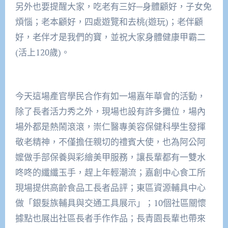
另外也要提醒大家，吃老有三好─身體顧好，子女免
煩惱；老本顧好，四處遊覽和去桃(遊玩)；老伴顧
好，老伴才是我們的寶，並祝大家身體健康甲霸二
(活上120歲)。
今天這場產官學民合作有如一場嘉年華會的活動，
除了長者活力秀之外，現場也設有許多攤位，場內
場外都是熱鬧滾滾，崇仁醫專美容保健科學生發揮
敬老精神，不僅擔任親切的禮賓大使，也為阿公阿
嬤做手部保養與彩繪美甲服務，讓長輩都有一雙水
咚咚的纖纖玉手，趕上年輕潮流；嘉創中心食工所
現場提供高齡食品工長者品評；東區資源輔具中心
做「銀髮族輔具與交通工具展示」；10個社區關懷
據點也展出社區長者手作作品；長青園長輩也帶來