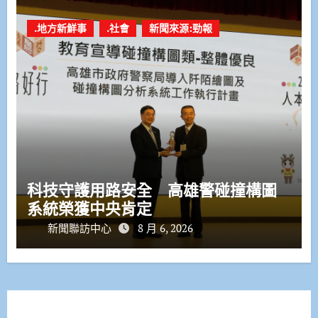
.地方新鮮事
.社會
新聞來源:勁報
科技守護用路安全 高雄警碰撞構圖
系統榮獲中央肯定
新聞聯訪中心
8 月 6, 2026