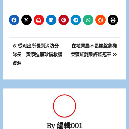
文
從派出所長到消防分
在地青農不畏崩盤危機
章
隊長 黃添進籲珍惜救護
榮獲紅龍果評鑑冠軍
資源
導
覽
By
編輯001