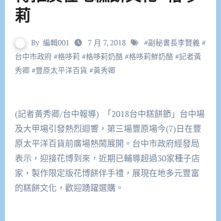
莉
By
編輯001
7 月 7, 2018
#
副秘書長李賢義
#
台中市政府
#
格哆莉
#
格哆莉奶酪
#
格哆莉鮮奶酪
#
記者黃
秀卿
#
豐原太平洋百貨
#
黃秀卿
(記者黃秀卿/台中報導) 「
2018
台中糕餅節」台中場
及大甲場引發熱烈迴響，第三場豐原場今
(7)
日在豐
原太平洋百貨前廣場熱鬧展開。台中市政府經發局
表示，迎接花博到來，近期已輔導超過
30
家種子店
家，製作限定版花博餅伴手禮，展現在地多元豐富
的糕餅文化，歡迎踴躍選購。