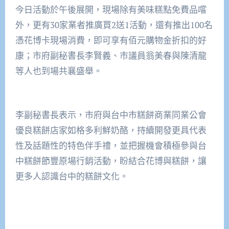
今日活動於午後展開，現場除有美味糕點免費品嚐
外，更有
30
家業者推廣買
2
送
1
活動，還有推出
100
名
憑花博卡現場消費，即可享有佰元購物金折扣的好
康；市府副秘書長李賢義、市議員翁美春與陳清龍
等人也到場共襄盛舉。
李副秘書長表示，市府與台中市糕餅商業同業公會
優良糕餅店家如格多利鮮奶酪，持續開發更具代表
性及話題性的特色伴手禮，並把握機會積極參與台
中糕餅節豐原場行銷活動，盼結合花博與糕餅，讓
更多人認識台中的糕餅文化。