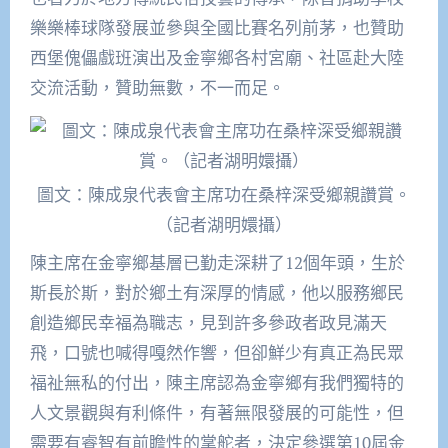
樂樂棒球隊發展並參與全國比賽名列前茅，也贊助
西堡傀儡戲班演出及金寧鄉各村宮廟、社區赴大陸
交流活動，贊助無數，不一而足。
圖文：陳成泉代表會主席功在桑梓深受鄉親讚賞。
（記者湖明嬛攝）
陳主席在金寧鄉基層已勤走深耕了12個年頭，生於
斯長於斯，對於鄉土有深厚的情感，他以服務鄉民
創造鄉民幸福為職志，見到許多參政者政見滿天
飛，口號也喊得嘎然作響，但卻鮮少有真正為民眾
福祉無私的付出，陳主席認為金寧鄉有我們獨特的
人文景觀與有利條件，有著無限發展的可能性，但
需要有睿智有前瞻性的掌舵者，決定參選第10屆金