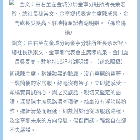
圖文：由右至左金城分局金寧分駐所所長余宏智、
總社長孫崇文、金寧鄉代表會主席陳成泉、金門處
長吳旻高、駐地特派記者湖明嬛。（孫悠陽攝）
初識陳主席，稍嫌黝黑的臉龐，沒有華麗的穿著，
一襲簡便的家居服，絲毫沒有架子，立即能感受一
顆樸實真誠的心，與之交談話，親切又堅定的語
調，深覺陳主席思路清晰穩健，絲毫沒有浮誇與粉
飾，邏輯清楚而週延，細數對於他從政服務路程，
及金寧鄉未來的方向發展，侃侃而談，輕鬆自在卻
不失嚴謹。