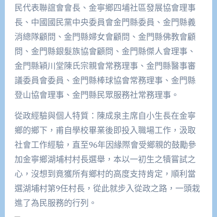
民代表聯誼會會長、金寧鄉四埔社區發展協會理事
長、中國國民黨中央委員會金門縣委員、金門縣義
消總隊顧問、金門縣婦女會顧問、金門縣佛教會顧
問、金門縣銀髮族協會顧問、金門縣傑人會理事、
金門縣穎川堂陳氏宗親會常務理事、金門縣醫事審
議委員會委員、金門縣棒球協會常務理事、金門縣
登山協會理事、金門縣民眾服務社常務理事。
從政經驗與個人特質：陳成泉主席自小生長在金寧
鄉的鄉下，甫自學校畢業後即投入職場工作，汲取
社會工作經驗，直至96年因緣際會受鄉親的鼓勵參
加金寧鄉湖埔村村長選舉，本以一初生之犢嘗試之
心，沒想到竟獲所有鄉村的高度支持肯定，順利當
選湖埔村第9任村長，從此就步入從政之路，一頭栽
進了為民服務的行列。