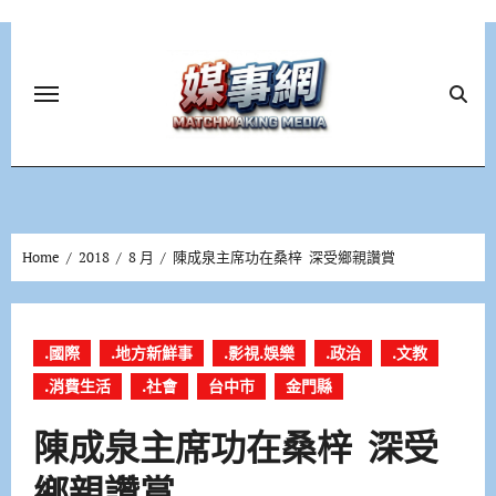
Skip
to
content
Home
2018
8 月
陳成泉主席功在桑梓 深受鄉親讚賞
.國際
.地方新鮮事
.影視.娛樂
.政治
.文教
.消費生活
.社會
台中市
金門縣
陳成泉主席功在桑梓 深受
鄉親讚賞