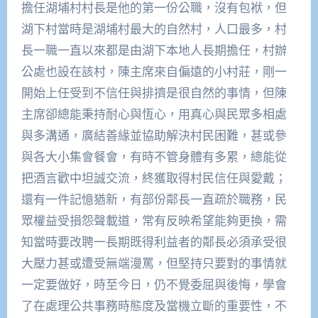
擔任湖埔村村長是他的第一份公職，沒有包袱，但
湖下村當時是湖埔村最大的自然村，人口最多，村
長一職一直以來都是由湖下本地人長期擔任，村辦
公處也設在該村，陳主席來自偏遠的小村莊，剛一
開始上任受到不信任與排擠是很自然的事情，但陳
主席卻總能秉持耐心與恆心，用真心與民眾多相處
與多溝通，廣結善緣並協助解決村民困難，甚或參
與各大小集會餐會，有時不管身體有多累，總能從
把酒言歡中坦誠交流，終獲取得村民信任與愛戴；
還有一件記憶猶新，有部份鄰長一直疏於職務，民
眾權益受損怨聲載道，常有反映希望能夠更換，需
知當時要改聘一長期既得利益者的鄰長必須承受很
大壓力甚或遭受無端漫罵，但堅持只要對的事情就
一定要做好，時至今日，仍不覺委屈與後悔，學會
了在處理公共事務時態度及當機立斷的重要性，不