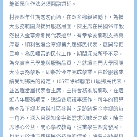
能鄉愿但作法必須圓融週延。
村長四年任期匆匆而過，在眾多鄉親鼓勵下，為擴
大服務範圍與提昇服務層面，陳主席在民國99年毅
然投入金寧鄉鄉民代表選舉，有幸承蒙鄉親支持與
厚愛，順利當選金寧鄉第九屆鄉民代表，展開發掘
民瘼、為民喉舌的民代工作，期間深感所學不足，
為充實自己學能與服務品質，乃就讀金門大學國際
大陸事務學系，即將於今年完成學業。由於服務成
績受到鄉民的肯定，103年除蟬聯第11屆鄉民代表，
並當選當屆代表會主席，主持會務推展鄉政，在這
近八年服務期間，透過各項議事運作、每年的預算
審查及下鄉考察與社區參與，足跡踏遍金寧鄉的每
一角落，深入且深知金寧鄉需求與缺乏之處。陳主
席熱心公益，關心學校教育，注重學生四育發展，
也著力於地方傳統民俗技藝的傳承，除曾捐助學校