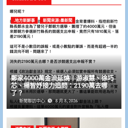
.地方新鮮事
新聞來源:墨新聞
鄭家4000萬金流延燒！游淑慧、徐巧
芯、楊智妤接力追問：2190萬去哪
了？
新聞聯訪中心
8 月 8, 2026