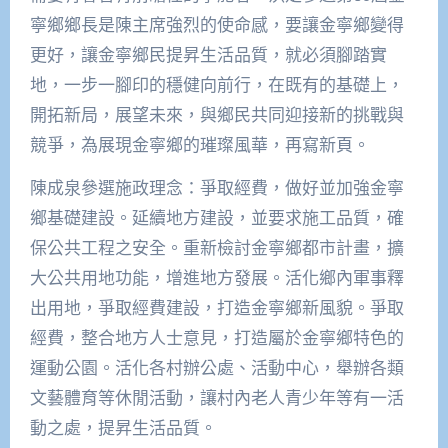
寧鄉鄉長是陳主席強烈的使命感，要讓金寧鄉變得
更好，讓金寧鄉民提昇生活品質，就必須腳踏實
地，一步一腳印的穩健向前行，在既有的基礎上，
開拓新局，展望未來，與鄉民共同迎接新的挑戰與
競爭，為展現金寧鄉的璀璨風華，再寫新頁。
陳成泉參選施政理念：爭取經費，做好並加強金寧
鄉基礎建設。延續地方建設，並要求施工品質，確
保公共工程之安全。重新檢討金寧鄉都市計畫，擴
大公共用地功能，增進地方發展。活化鄉內軍事釋
出用地，爭取經費建設，打造金寧鄉新風貌。爭取
經費，整合地方人士意見，打造屬於金寧鄉特色的
運動公園。活化各村辦公處、活動中心，舉辦各類
文藝體育等休閒活動，讓村內老人青少年等有一活
動之處，提昇生活品質。