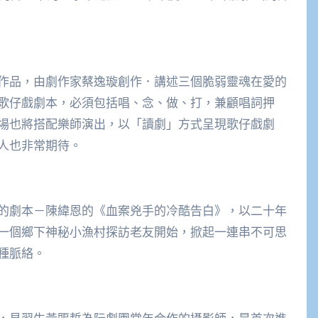
作品，由劇作家蔡逸璇創作．講述三個脆弱靈魂在愛的
歌仔戲劇本，必須包括唱、念、做、打，兼顧唱詞押
場也將搭配樂師演出，以「讀劇」方式呈現歌仔戲劇
人也非常期待。
的劇本－陳緯恩的《血案兇手的冷酷告白》，以二十年
一個鄉下神秘小漁村探訪老友開始，掀起一連串不可思
種脈絡。