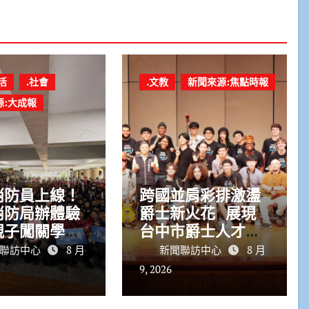
活
.社會
.文教
新聞來源:焦點時報
源:大成報
消防員上線！
跨國並肩彩排激盪
消防局辦體驗
爵士新火花 展現
親子闖關學防
台中市爵士人才培
育成果
聯訪中心
8 月
新聞聯訪中心
8 月
9, 2026