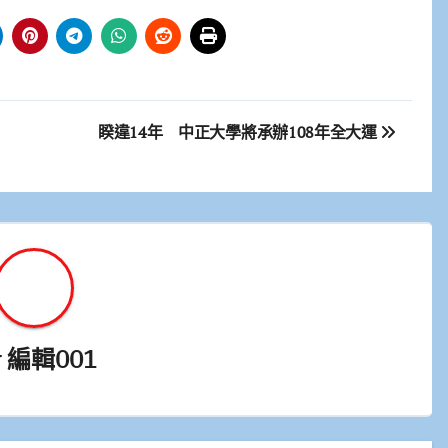
睽違14年 中正大學將承辦108年全大運
y
編輯001