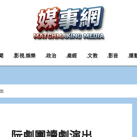
聞
.影視.娛樂
.政治
.產經
.文教
.影音
.運
演出
絡 阮劇團讀劇演出