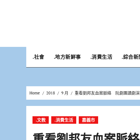
Skip
to
content
.社會
.地方新鮮事
.消費生活
.綜合新
Home
2018
9 月
重看劉邦友血案脈絡 阮劇團讀劇
.文教
.消費生活
嘉義市
重看劉邦友血案脈