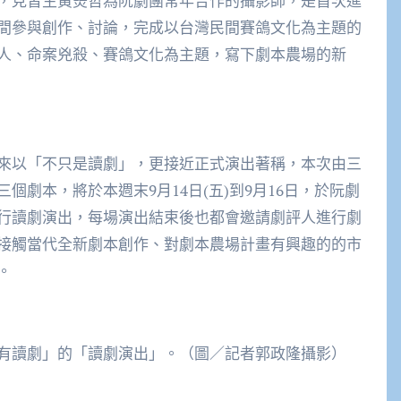
，見習生黃煚哲為阮劇團常年合作的攝影師，是首次進
間參與創作、討論，完成以台灣民間賽鴿文化為主題的
人、命案兇殺、賽鴿文化為主題，寫下劇本農場的新
來以「不只是讀劇」，更接近正式演出著稱，本次由三
劇本，將於本週末9月14日(五)到9月16日，於阮劇
行讀劇演出，每場演出結束後也都會邀請劇評人進行劇
接觸當代全新劇本創作、對劇本農場計畫有興趣的的市
。
有讀劇」的「讀劇演出」。（圖／記者郭政隆攝影）