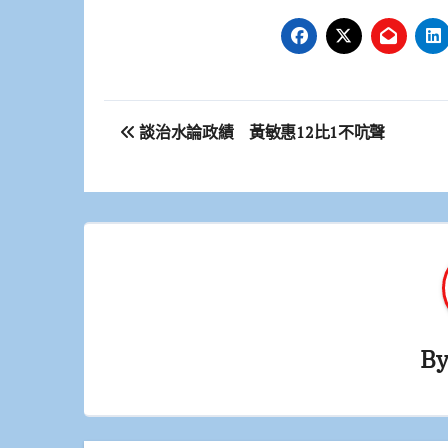
文
談治水論政績 黃敏惠12比1不吭聲
章
導
覽
B