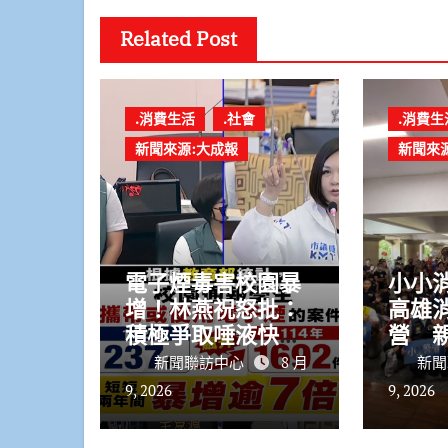
Related Post
.消費生活
.社會
.消費生
新聞來源:大成報
新聞來
電子煙毒害校園暴
小小
增！林燕祝怒批：
高雄
積極爭取唾液快篩
營 
沒下文
災
新聞聯訪中心
8 月
新聞
9, 2026
9, 2026