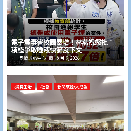
電子煙毒害校園暴增！林燕祝怒批：
積極爭取唾液快篩沒下文
新聞聯訪中心
8 月 9, 2026
.消費生活
.社會
新聞來源:大成報