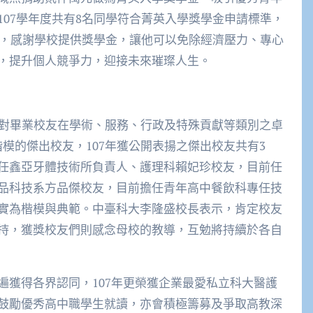
07學年度共有8名同學符合菁英入學獎學金申請標準，
示，感謝學校提供獎學金，讓他可以免除經濟壓力、專心
，提升個人競爭力，迎接未來璀璨人生。
針對畢業校友在學術、服務、行政及特殊貢獻等類別之卓
楷模的傑出校友，107年獲公開表揚之傑出校友共有3
任鑫亞牙體技術所負責人、護理科賴妃珍校友，目前任
品科技系方品傑校友，目前擔任青年高中餐飲科專任技
實為楷模與典範。中臺科大李隆盛校長表示，肯定校友
持，獲獎校友們則感念母校的教導，互勉將持續於各自
遍獲得各界認同，107年更榮獲企業最愛私立科大醫護
鼓勵優秀高中職學生就讀，亦會積極籌募及爭取高教深