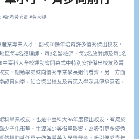
大
#
記者黃秀卿
#
黃秀卿
部地區每4名護理師、每3名醫檢師、每2名放射師及每1名
月28中臺科大全校運動會開幕式中特別安排傑出校友及菁
校友，期勉學弟妹向優秀畢業學長姐們看齊，另一方面
學認真向學，結合傑出校友及菁英入學深具傳承意義，
術科畢業校友，也是中臺科大96年度傑出校友，有感於
臨少子化衝擊、生源減少等衝擊影響，為吸引更多優秀
慨然捐助貳仟萬元做為菁英入學獎學金，吸引優秀青年