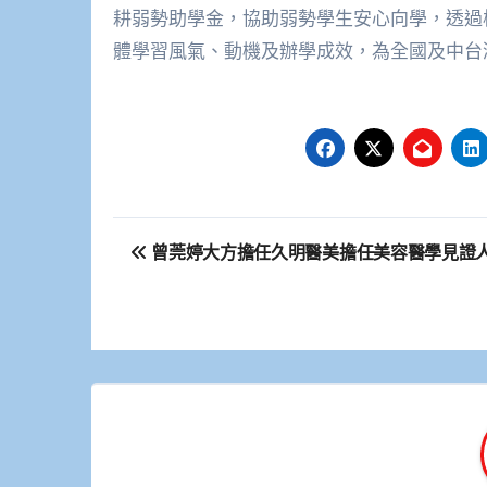
耕弱勢助學金，協助弱勢學生安心向學，透過
體學習風氣、動機及辦學成效，為全國及中台
文
曾莞婷大方擔任久明醫美擔任美容醫學見證
章
導
覽