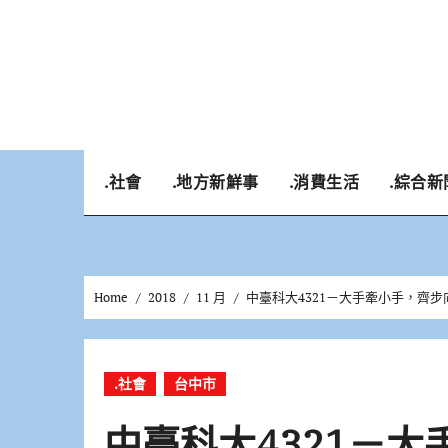
Skip
to
content
.社會
.地方新鮮事
.消費生活
.綜合新
Home
2018
11 月
中臺科大4321－大手牽小手，齊步
.社會
台中市
中臺科大4321－