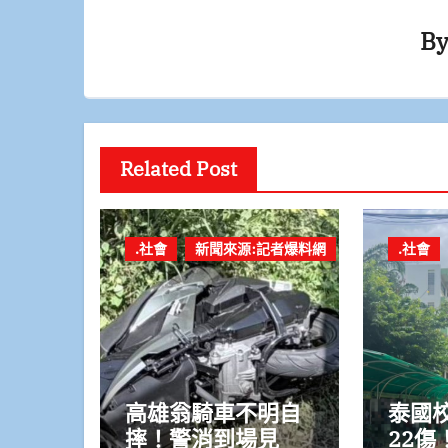
B
Related Post
.社會
新聞來源:記者爆料網
.社會
高雄翁騎車不明自
泰國
摔！警消到場見
22傷