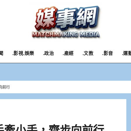
聞
.影視.娛樂
.政治
.產經
.文教
.影音
.運
向前行
大手牽小手，齊步向前行