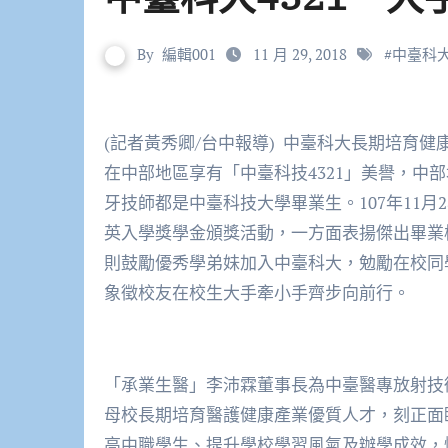
By
編輯001
11 月 29, 2018
#
中臺科
(記者黃秀卿/台中報導) 中臺科大長期培育健康產業專業人才，創校50餘年培育許多優秀傑出校友，
在中部地區享有
「中臺科技
4321」美譽，中
牙技師都是中臺科技大學畢業生。107年11
英入學獎學金頒獎活動，一方面表揚傑出畢業
則鼓勵優秀學弟妹加入中臺科大，勉勵在校同
象徵校友在校生大手牽小手齊步向前行。
「承業生醫」李沛霖董事長為中臺醫專放射技
母校長期培育醫護健康產業優質人才，刻正面
高中職學生、提升學校學習風氣及辦學成效，