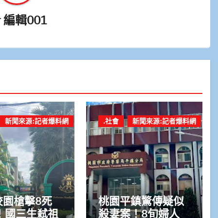
y
編輯001
新聞來源:記者爆料網
.社會
新聞來源:記者爆料網
校園槍擊8死
桃園平鎮驚傳疑似
！國三生弒祖
殺妻案！8旬婦人