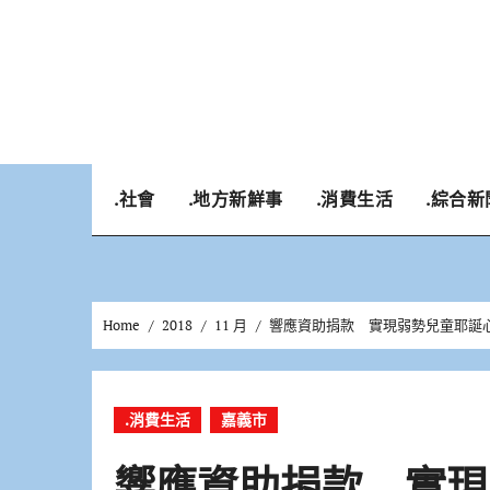
Skip
to
content
.社會
.地方新鮮事
.消費生活
.綜合新
Home
2018
11 月
響應資助捐款 實現弱勢兒童耶誕
.消費生活
嘉義市
響應資助捐款 實現