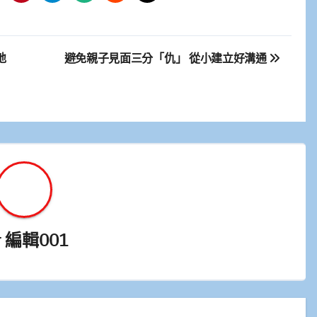
地
避免親子見面三分「仇」 從小建立好溝通
y
編輯001