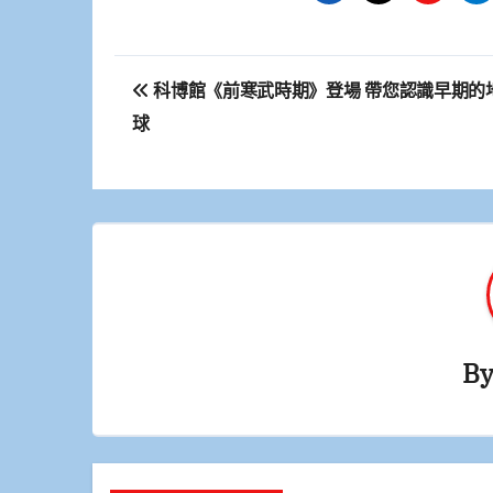
文
科博館《前寒武時期》登場 帶您認識早期的
章
球
導
覽
B