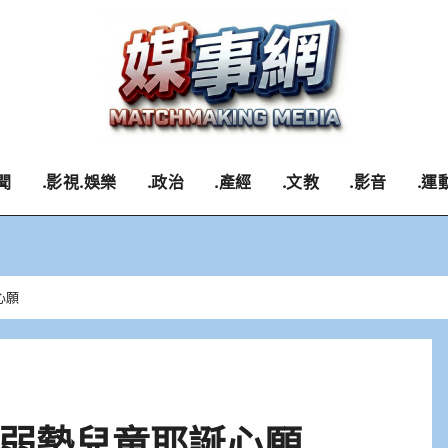
聞
.影視.娛樂
.政治
.產經
.文教
.影音
.運
心願
弱勢兒童耶誕心願