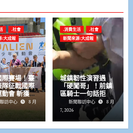
活
.社會
.消費生活
.社會
源:大成報
新聞來源:大成報
國際賽場！臺
城鎮韌性演習遇
表隊征戰國際
「硬闖哥」！前鎮
動會 斬獲7
區騎士一句話拒停
4銅
車恐重罰
聯訪中心
8 月
新聞聯訪中心
8 月
7, 2026