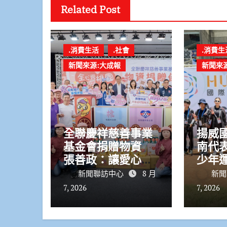
Related Post
.消費生活
.社會
.消費生
新聞來源:大成報
新聞來
全聯慶祥慈善事業
揚威
基金會捐贈物資
南代
張善政：讓愛心觸
少年運
及更多需要的市民
金2銀
新聞聯訪中心
8 月
新聞
7, 2026
7, 2026