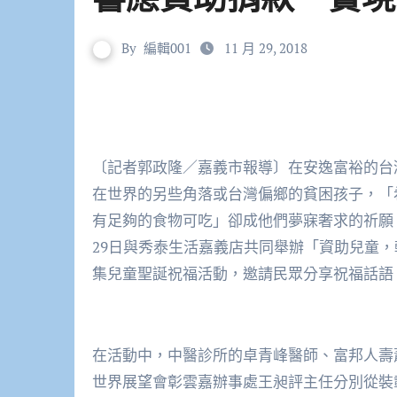
By
編輯001
11 月 29, 2018
〔記者郭政隆／嘉義市報導〕在安逸富裕的台
在世界的另些角落或台灣偏鄉的貧困孩子，「
有足夠的食物可吃」卻成他們夢寐奢求的祈願
29日與秀泰生活嘉義店共同舉辦「資助兒童，轉變孩
集兒童聖誕祝福活動，邀請民眾分享祝福話語
在活動中，中醫診所的卓青峰醫師、富邦人壽
世界展望會彰雲嘉辦事處王昶評主任分別從裝