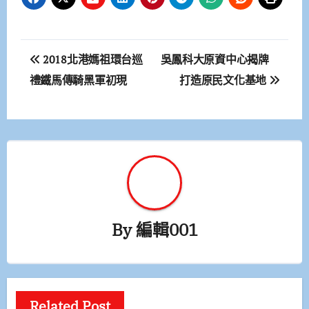
文
2018北港媽祖環台巡
吳鳳科大原資中心揭牌
章
禮鐵馬傳騎黑軍初現
打造原民文化基地
導
覽
By
編輯001
Related Post