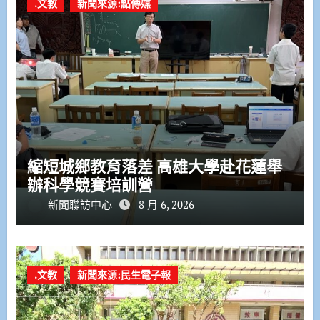
.文教
新聞來源:點傳媒
縮短城鄉教育落差 高雄大學赴花蓮舉
辦科學競賽培訓營
新聞聯訪中心
8 月 6, 2026
.文教
新聞來源:民生電子報