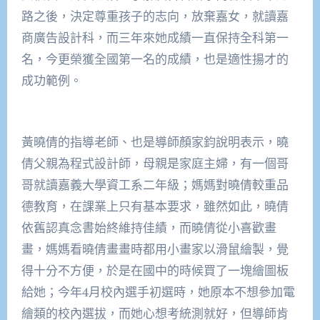
路之後，決定尊重孩子的志向，放棄嘉女，就讀嘉
商廣告設計科，而三年來她成績一直保持全科第一
名，今更榮獲全國第一名的成績，也是適性揚才的
成功範例。
黃曉倩的指導老師、也是導師顏家鈞說明表示，曉
倩父親為程式設計師，母親是家庭主婦，有一個哥
哥就讀嘉義大學資工系二年級；媽媽對曉倩較重品
德教育，在課業上只有基本要求，雖然如此，曉倩
依舊認真念書始終維持佳績，而曉倩從小喜歡畫
畫，媽媽看曉倩畫畫時都用小畫家以滑鼠繪製，覺
得十分不方便，於是在國中的時候買了一塊繪圖板
給她；今年4月校內選手初選時，她原本不想參加電
繪類的校內選拔，而她心想考統測就好，但導師肯