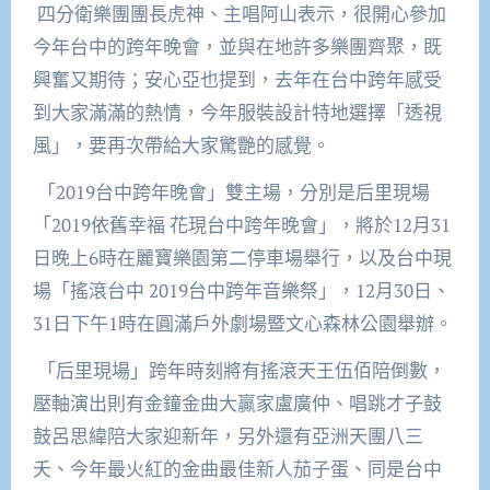
四分衛樂團團長虎神、主唱阿山表示，很開心參加
今年台中的跨年晚會，並與在地許多樂團齊聚，既
興奮又期待；安心亞也提到，去年在台中跨年感受
到大家滿滿的熱情，今年服裝設計特地選擇「透視
風」，要再次帶給大家驚艷的感覺。
「
2019
台中跨年晚會」雙主場，分別是后里現場
「
2019
依舊幸福 花現台中跨年晚會」，將於
12
月
31
日晚上
6
時在麗寶樂園第二停車場舉行，以及台中現
場「搖滾台中
2019
台中跨年音樂祭」，
12
月
30
日、
31
日下午
1
時在圓滿戶外劇場暨文心森林公園舉辦。
「后里現場」跨年時刻將有搖滾天王伍佰陪倒數，
壓軸演出則有金鐘金曲大贏家盧廣仲、唱跳才子鼓
鼓呂思緯陪大家迎新年，另外還有亞洲天團八三
夭、今年最火紅的金曲最佳新人茄子蛋、同是台中