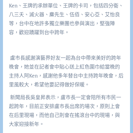
Ken
、王牌的承辦單位、王牌的卡司，包括四分衛、
八三夭、滅火器、麋先生、伍佰、安心亞、艾怡良
等，台中在地許多獨立樂團也參與演出，堅強陣
容，歡迎踴躍到台中跨年。
盧市長感謝演藝界好友一起為台中帶來美好的跨年
晚會，她並在記者會中貼心送上紅色圍巾給當晚的
主持人阿
Ken
，感謝他多年替台中主持跨年晚會，后
里風較大，希望他要記得做好保暖。
新聞局長吳皇昇表示，盧市長一定會陪所有市民一
起跨年，目前正安排盧市長出席的場次，原則上會
在后里現場，而他自己則會在搖滾台中的現場，與
大家迎接新年。