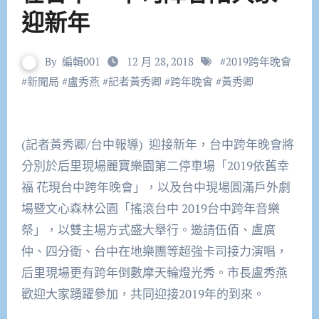
迎新年
By
編輯001
12 月 28, 2018
#
2019跨年晚會
#
新聞局
#
盧秀燕
#
記者黃秀卿
#
跨年晚會
#
黃秀卿
(記者黃秀卿/台中報導) 迎接新年，台中跨年晚會將
分別於后里現場麗寶樂園第二停車場「
2019
依舊幸
福 花現台中跨年晚會」，以及台中現場圓滿戶外劇
場暨文心森林公園「搖滾台中
2019
台中跨年音樂
祭」，以雙主場方式盛大舉行。邀請伍佰、盧廣
仲、四分衛、台中在地樂團等超強卡司接力演唱，
后里現場更有跨年倒數摩天輪燈光秀。市長盧秀燕
歡迎大家踴躍參加，共同迎接
2019
年的到來。