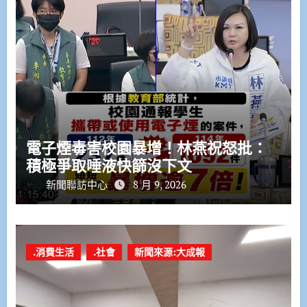
電子煙毒害校園暴增！林燕祝怒批：
積極爭取唾液快篩沒下文
新聞聯訪中心
8 月 9, 2026
.消費生活
.社會
新聞來源:大成報