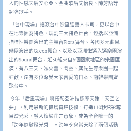
人的性感天后安心亞、金曲歌后艾怡良、陳芳語等
超強歌手。
「台中現場」搖滾台中除堅強藝人卡司，更以台中
在地樂團為特色，規劃三大特色舞台，包括以亞洲
指標性樂團演出的主舞台
Flora
舞台、各國多元曲風
樂團演出的
Green
舞台、以及以亞洲徵選入選樂團演
出的
Sound
舞台，近
50
組來自
6
個國家地區的樂團匯
演，有八三夭、滅火器、閃靈、麋先生等樂團一起
狂歡，還有多位深受大家喜愛的日本、南韓樂團齊
聚台中。
今年「后里現場」將搭配亞洲指標摩天輪「天空之
夢」，利用最新的擴增實境技術，打造
110
秒炫彩奪
目燈光秀，融入繽紛花卉意象，成為全台唯一的
「跨年倒數燈光秀」。跨年晚會當天除了兩個活動