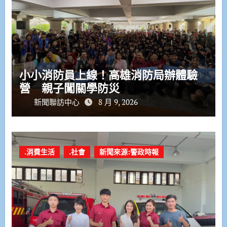
小小消防員上線！高雄消防局辦體驗
營 親子闖關學防災
新聞聯訪中心
8 月 9, 2026
.消費生活
.社會
新聞來源:警政時報