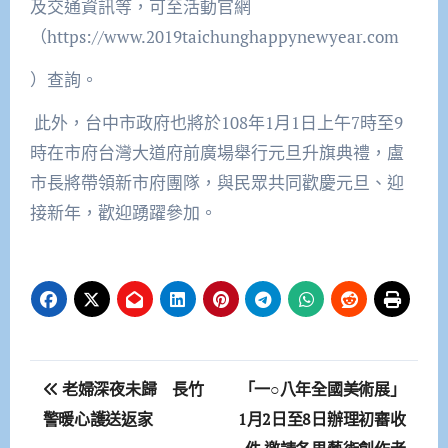
及交通資訊等，可至活動官網
（
https://www.2019taichunghappynewyear.com
）查詢。
此外，台中市政府也將於
108
年
1
月
1
日上午
7
時至
9
時在市府台灣大道府前廣場舉行元旦升旗典禮，盧
市長將帶領新市府團隊，與民眾共同歡慶元旦、迎
接新年，歡迎踴躍參加。
文
老婦深夜未歸 長竹
「一○八年全國美術展」
章
警暖心護送返家
1月2日至8日辦理初審收