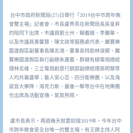
台中市政府新聞局
(27)
日舉行「
2019
台中市跨年晚
會雙主場」記者會，市長盧秀燕在新聞局長吳皇昇
的陪同下出席，市議員劉士州、賴義鍠、李麗華，
以及市議員黃馨慧、陳文政等服務處代表、麗寶樂
園渡假區副董事長陳志鴻、董事長特助林淑卿、麗
寶樂園渡假區執行副總朱康震、群健有線電視總經
理林志峰、三立電視創意行銷部副總經理高明慧等
人均共襄盛舉；藝人安心亞、四分衛樂團，以及海
諾音大樂隊、海克力斯、最後一擊等台中在地樂團
也出席為活動宣傳，氣氛熱鬧。
盧市長表示，再過幾天就要迎接
2019
年，今年台中
市跨年晚會是全台唯一的雙主場，有王牌主持人阿