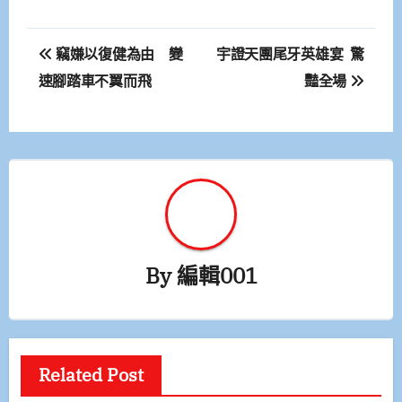
文
竊嫌以復健為由 變
宇證天團尾牙英雄宴 驚
章
速腳踏車不翼而飛
豔全場
導
覽
By
編輯001
Related Post