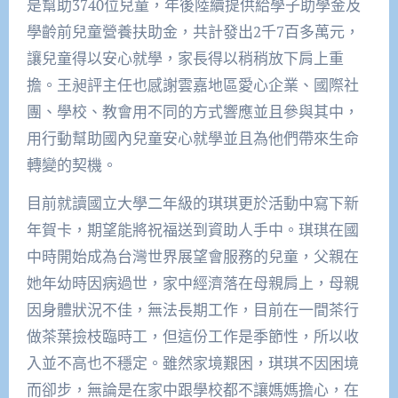
是幫助3740位兒童，年後陸續提供給學子助學金及
學齡前兒童營養扶助金，共計發出2千7百多萬元，
讓兒童得以安心就學，家長得以稍稍放下肩上重
擔。王昶評主任也感謝雲嘉地區愛心企業、國際社
團、學校、教會用不同的方式響應並且參與其中，
用行動幫助國內兒童安心就學並且為他們帶來生命
轉變的契機。
目前就讀國立大學二年級的琪琪更於活動中寫下新
年賀卡，期望能將祝福送到資助人手中。琪琪在國
中時開始成為台灣世界展望會服務的兒童，父親在
她年幼時因病過世，家中經濟落在母親肩上，母親
因身體狀況不佳，無法長期工作，目前在一間茶行
做茶葉撿枝臨時工，但這份工作是季節性，所以收
入並不高也不穩定。雖然家境艱困，琪琪不因困境
而卻步，無論是在家中跟學校都不讓媽媽擔心，在