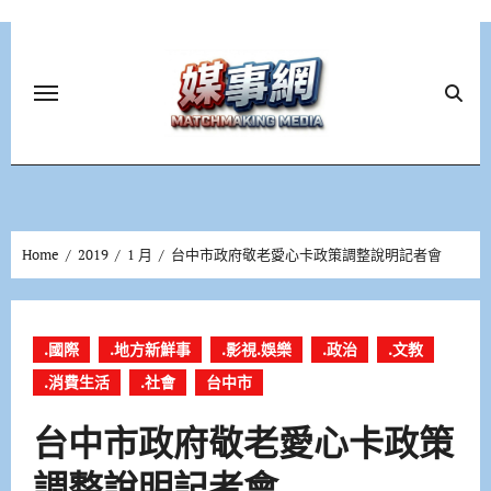
Skip
to
content
Home
2019
1 月
台中市政府敬老愛心卡政策調整說明記者會
.國際
.地方新鮮事
.影視.娛樂
.政治
.文教
.消費生活
.社會
台中市
台中市政府敬老愛心卡政策
調整說明記者會