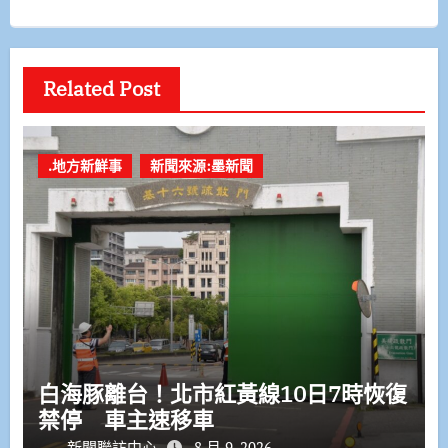
Related Post
.地方新鮮事
新聞來源:墨新聞
白海豚離台！北市紅黃線10日7時恢復
禁停 車主速移車
新聞聯訪中心
8 月 9, 2026