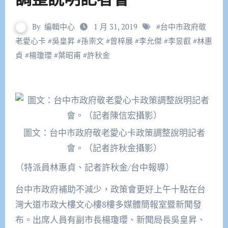
By
編輯中心
1 月 31, 2019
#
台中市政府敬
老愛心卡
#
吳皇昇
#
孫崇文
#
曾梓展
#
李允傑
#
李昱叡
#
林惠
貞
#
楊瓊瓔
#
葉昭甫
#
許秋金
圖文：台中市政府敬老愛心卡政策調整說明記者
會。（記者許秋金攝影）
（特派員林惠貞、記者許秋金/台中報導）
台中市政府補助不減少，政策會更好上午十點在台
灣大道市政大樓文心樓8樓多媒體簡報室暨新聞發
布。出席人員有副市長楊瓊瓔、新聞局長吳皇昇、