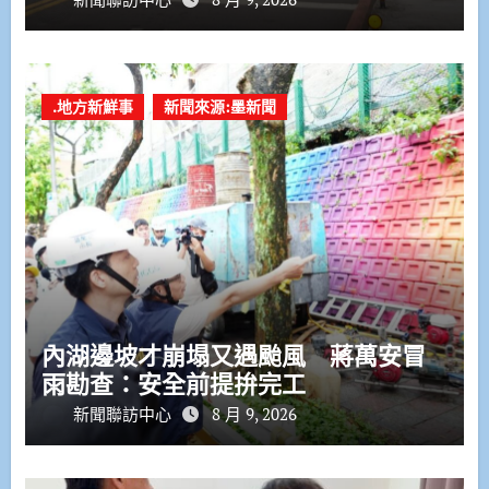
.地方新鮮事
新聞來源:墨新聞
內湖邊坡才崩塌又遇颱風 蔣萬安冒
雨勘查：安全前提拚完工
新聞聯訪中心
8 月 9, 2026