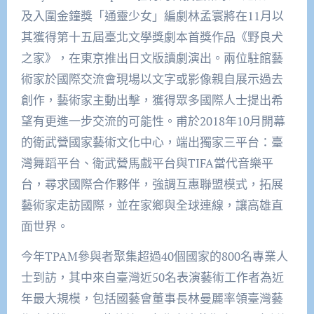
及入圍金鐘獎「通靈少女」編劇林孟寰將在11月以
其獲得第十五屆臺北文學獎劇本首獎作品《野良犬
之家》，在東京推出日文版讀劇演出。兩位駐館藝
術家於國際交流會現場以文字或影像親自展示過去
創作，藝術家主動出擊，獲得眾多國際人士提出希
望有更進一步交流的可能性。甫於2018年10月開幕
的衛武營國家藝術文化中心，端出獨家三平台：臺
灣舞蹈平台、衛武營馬戲平台與TIFA當代音樂平
台，尋求國際合作夥伴，強調互惠聯盟模式，拓展
藝術家走訪國際，並在家鄉與全球連線，讓高雄直
面世界。
今年TPAM參與者聚集超過40個國家的800名專業人
士到訪，其中來自臺灣近50名表演藝術工作者為近
年最大規模，包括國藝會董事長林曼麗率領臺灣藝