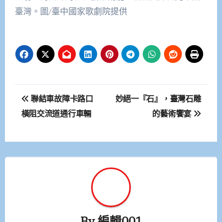
臺灣。圖/臺中國家歌劇院提供
文
聯結車故障卡路口
妙絕一『石』，臺灣石雕
章
橫阻交流道通行車輛
的藝術饗宴
導
覽
By
編輯001