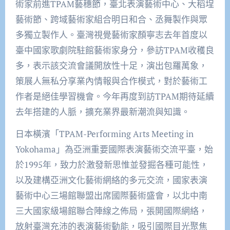
術家前進TPAM藝穗節，臺北表演藝術中心、大稻埕
藝術節、跨域藝術家組合明日和合、丞舞製作與眾
多獨立製作人。臺灣視覺藝術家顏寧志去年首度以
臺中國家歌劇院駐館藝術家身分，參訪TPAM收穫良
多，表示該交流會議開放性十足，演出包羅萬象，
策展人無私分享業內情報與合作模式，對於藝術工
作者是絕佳學習機會。今年再度到訪TPAM期待延續
去年搭建的人脈，擴充業界最新潮流與知識。
日本橫濱「TPAM-Performing Arts Meeting in
Yokohama」為亞洲重要國際表演藝術交流平臺，始
於1995年，致力於激發新思惟並發掘各種可能性，
以及建構亞洲文化藝術網絡的多元交流，國家表演
藝術中心三場館聯盟出席國際藝術盛會，以北中南
三大國家級場館聯合陣線之佈局，張開國際網絡，
放射臺灣充沛的表演藝術動能，吸引國際目光聚焦