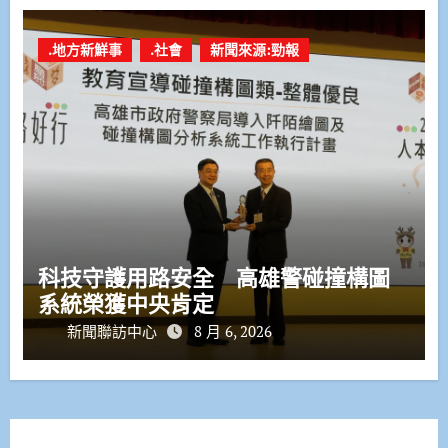
.地方新鮮事
.社會
新聞來源:勁報
科技守護用路安全 高雄警碰撞構圖
系統榮獲中央肯定
新聞聯訪中心
8 月 6, 2026