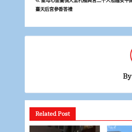
聖母心金蘭情大里杙福興宮二千人蒞臨安平
章
臺天后宮參香答禮
導
覽
B
Related Post