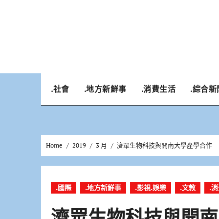
Skip
to
content
.社會
.地方新鮮事
.消費生活
.綜合新
Home
2019
3 月
濟眾生物科技與開南大學產學合作 
.國際
.地方新鮮事
.影視.娛樂
.文教
.
濟眾生物科技與開南