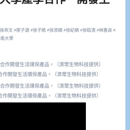
孫崇文
#
廖子源
#
徐子皓
#
徐添順
#
徐紀萌
#
徐鈺清
#
林惠貞
#
開南大學
合作開發生活環保產品。（濟眾生物科技提供）
合作開發生活環保產品。（濟眾生物科技提供）