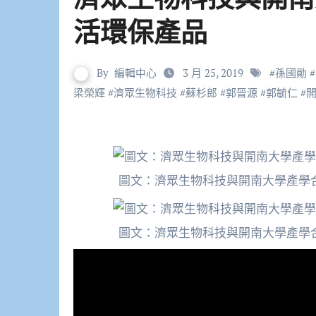
活環保產品
By
編輯中心
3 月 25, 2019
#
孫國勛
#
梁榮輝
#
濟眾生物科技
#
蘇杉郎
#
郭晉源
#
郭毓仁
#
圖文：濟眾生物科技與開南大學產學
圖文：濟眾生物科技與開南大學產學