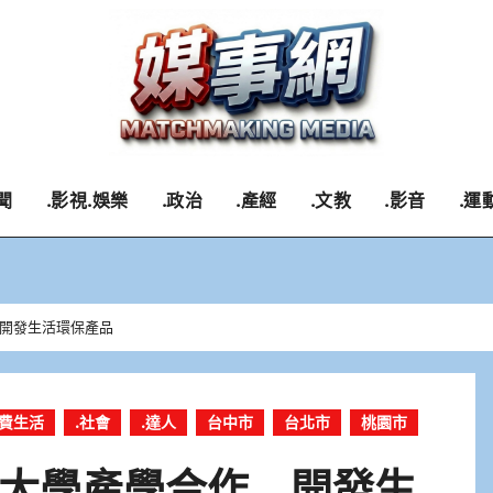
聞
.影視.娛樂
.政治
.產經
.文教
.影音
.運
開發生活環保產品
消費生活
.社會
.達人
台中市
台北市
桃園市
大學產學合作 開發生