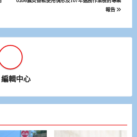
開
0206震災善款使用情形及107年選務作業檢討專案
報告
y
編輯中心