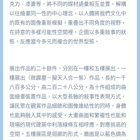
克力、漆畫等，將不同的媒材語彙相互並置。解構
以往繪畫同一性的中心理念，以人體將我們文化中
的既有的圖像重新模擬，重疊出不同角度的視野，
在詩意的多樣可能性空間裡，企圖以多重敍事的狀
態，反應當今多元而複合的世界型態。
展出作品約二十餘件，分別在一樓和五樓展出。一
樓展出〈微霹靂－擬天人合一態〉作品，長約一千
六百多公分，高二百二十八公分，為十件組成的曲
面繪畫裝置作品。以大型長軸的敍事性表現方式，
讓民眾在觀賞作品細節和圖像連結性的同時，身體
也能夠融入其中的感受。大畫曲面和繁複性也能和
現場的現代建築中利落線條互相呼應，對應挑高的
空間。五樓展區是迴廊的形式，牆面是以藍色調為