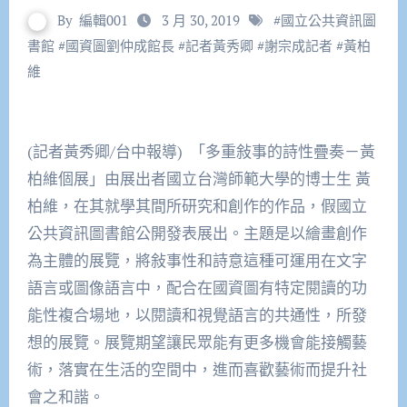
By
編輯001
3 月 30, 2019
#
國立公共資訊圖
書館
#
國資圖劉仲成館長
#
記者黃秀卿
#
謝宗成記者
#
黃柏
維
(記者黃秀卿/台中報導) 「多重敍事的詩性疊奏－黃
柏維個展」由展出者國立台灣師範大學的博士生 黃
柏維，在其就學其間所研究和創作的作品，假國立
公共資訊圖書館公開發表展出。主題是以繪畫創作
為主體的展覽，將敍事性和詩意這種可運用在文字
語言或圖像語言中，配合在國資圖有特定閱讀的功
能性複合場地，以閱讀和視覺語言的共通性，所發
想的展覽。展覽期望讓民眾能有更多機會能接觸藝
術，落實在生活的空間中，進而喜歡藝術而提升社
會之和諧。