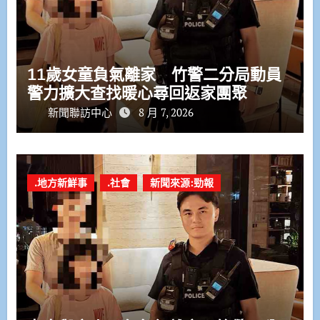
11歲女童負氣離家 竹警二分局動員
警力擴大查找暖心尋回返家團聚
新聞聯訪中心
8 月 7, 2026
.地方新鮮事
.社會
新聞來源:勁報