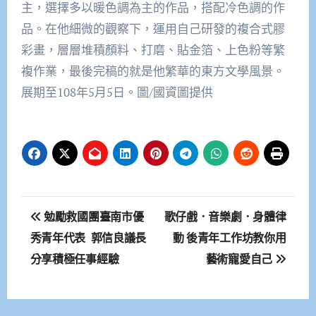
主，選擇多以暖色調為主的作品，搭配冷色調的作
品。在他細微的觀察下，運用自己研發的複合式膠
彩畫，層層堆積顏料、打磨、貼金箔、上色粉等繁
複作業，最後完稿的就是他繁華的東方文學風景。
展期至108年5月5日。圖/國資圖提供
文
勉勵救國團臺南市優
歌仔戲．音樂劇．身體律
章
秀青年代表 郭信良議長
動 後青年工作坊教你用
分享積極任事經驗
藝術寵愛自己
導
覽