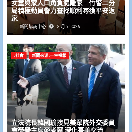
女童與家人口角負氣離家 竹警二分
局積極動員警力查找順利尋獲平安返
家
新聞聯訪中心
8 月 7, 2026
.社會
新聞來源:一生福報
立法院長韓國瑜接見美眾院外交委員
會榮譽主席麥考爾 深化臺美交流