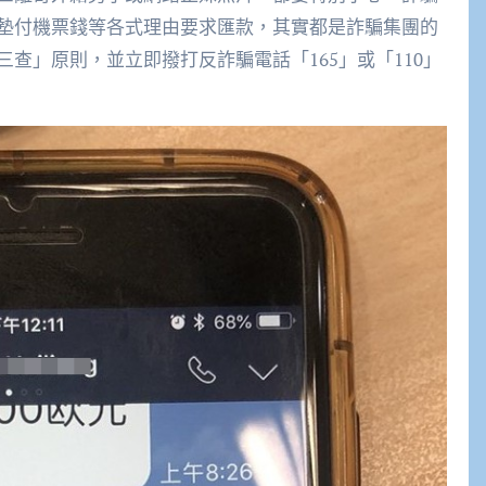
墊付機票錢等各式理由要求匯款，其實都是詐騙集團的
查」原則，並立即撥打反詐騙電話「165」或「110」