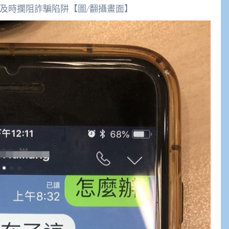
警及時攔阻詐騙陷阱【圖/翻攝畫面】