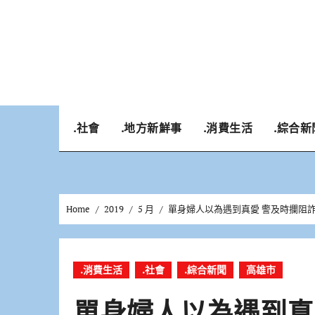
Skip
to
content
.社會
.地方新鮮事
.消費生活
.綜合新
Home
2019
5 月
單身婦人以為遇到真愛 警及時攔阻
.消費生活
.社會
.綜合新聞
高雄市
單身婦人以為遇到真