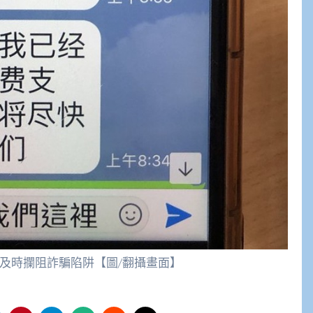
警及時攔阻詐騙陷阱【圖/翻攝畫面】