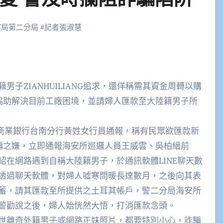
察局第二分局
#
記者張淑慧
子ZIANHUILIANG追求，還佯稱需其資金周轉以購
以協助解決目前工廠困境，並請婦人匯款至大陸籍男子所
光商業銀行台南分行黃姓女行員通報，稱有民眾欲匯款新
詐騙之嫌，立即通報海安所巡邏人員王威雲、吳柏縉前
在網路遇到自稱大陸籍男子，於通訊軟體LINE聊天數
透過聊天軟體，對婦人噓寒問暖長達數月，之後向其表
蓄，請其匯款至所提供之土耳其帳戶，警二分局海安所
警勸說之後，婦人始恍然大悟，打消匯款念頭。
世離奇外籍男子或網路正妹照片，都要特別小心，詐騙