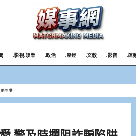
聞
.影視.娛樂
.政治
.產經
.文教
.影音
.運
詐騙陷阱
愛 警及時攔阻詐騙陷阱