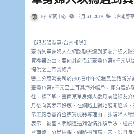
By
新聞中心
5 月 31, 2019
#
台南警
【記者張淑慧/台南報導】
臺南某單身婦人在網路聊天遇到網友介紹大陸籍男
買機器為由，要向其商借新臺幣17萬6千元
提供之土耳其帳戶。
警二分局海安所於(30)日中午接獲民生路新
臺幣17萬6千元至土耳其海外帳戶，顯有遭
往，據了解，臺南某單身婦人數月前經網友介紹
月後向其表示好感，在網路上對她展開追求，
示工廠急需資金購買機器等理由，詐騙婦人積
表示，被害人明顯遭遇到愛情詐騙手法，經員
台南警二分局提醒，網路遇到高、富、帥且身