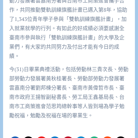
動力發展署雲嘉南分署與台南市工商策進會攜手合
作，共同推動雙軌訓練旗艦計畫已邁入第8年，協助
了1,343位青年學子參與「雙軌訓練旗艦計畫」，加
入就業就學的行列。有如此的好成績必須要感謝全
臺南市參與執行「雙軌訓練旗艦計畫」的大學及企
業們，有大家的共同努力及付出才能有今日的成
績。
今(31)日畢業典禮活動，包括勞動林三貴次長、勞動
部勞動力發展署黃秋桂署長、勞動部勞動力發展署
雲嘉南分署劉邦棟分署長、臺南市黃偉哲市長、臺
南市政府王揚智副秘書長、勞工局王鑫基局長、台
南市工商策進會范思筠總幹事等人皆到場為學子勉
勵祝福，勉勵及祝褔在場的畢業生。