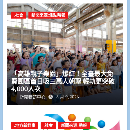
.社會
新聞來源:焦點時報
「高雄親子樂園」爆紅！全臺最大免
費園區首日吸三萬人朝聖 輕軌更突破
4,000人次
新聞聯訪中心
8 月 9, 2026
.地方新鮮事
.社會
新聞來源:勁報