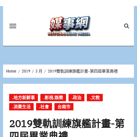
Skip
to
content
Home
2019
5 月
2019雙軌訓練旗艦計畫-第四屆畢業典禮
.地方新鮮事
.影視.娛樂
.政治
.文教
.消費生活
.社會
台南市
2019雙軌訓練旗艦計畫-第
四屆畢業典禮