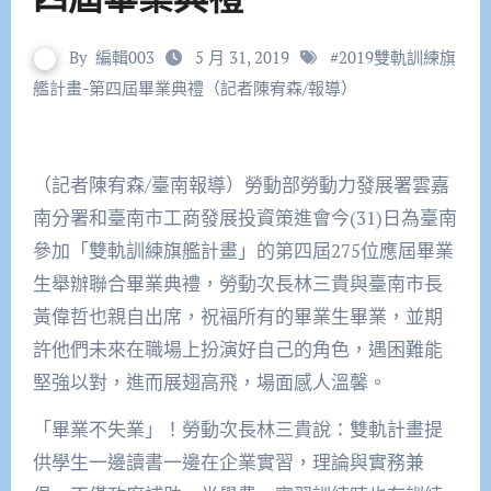
By
編輯003
5 月 31, 2019
#
2019雙軌訓練旗
艦計畫-第四屆畢業典禮（記者陳宥森/報導）
（記者陳宥森/臺南報導）勞動部勞動力發展署雲嘉
南分署和臺南市工商發展投資策進會今(31)日為臺南
參加「雙軌訓練旗艦計畫」的第四屆275位應屆畢業
生舉辦聯合畢業典禮，勞動次長林三貴與臺南市長
黃偉哲也親自出席，祝褔所有的畢業生畢業，並期
許他們未來在職場上扮演好自己的角色，遇困難能
堅強以對，進而展翅高飛，場面感人溫馨。
「畢業不失業」！勞動次長林三貴說：雙軌計畫提
供學生一邊讀書一邊在企業實習，理論與實務兼