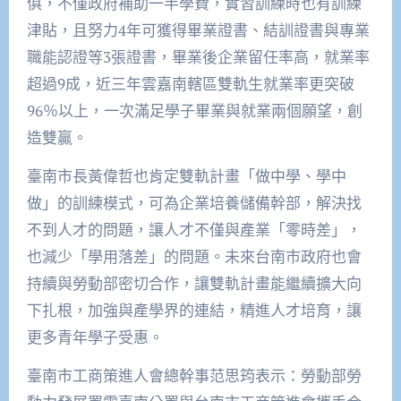
俱，不僅政府補助一半學費，實習訓練時也有訓練
津貼，且努力4年可獲得畢業證書、結訓證書與專業
職能認證等3張證書，畢業後企業留任率高，就業率
超過9成，近三年雲嘉南轄區雙軌生就業率更突破
96％以上，一次滿足學子
畢業與就業兩個願望，
創
造雙贏。
臺南市長黃偉哲也肯定雙軌計畫「做中學、學中
做」的訓練模式，可為企業培養儲備幹部，解決找
不到人才的問題，讓人才
不僅與產業「零時差」，
也
減少「學用落差」的問題。未來台南市政府也會
持續與勞動部密切合作，讓雙軌計畫能
繼續擴大向
下扎根，
加強與產學界的連結，精進人才培育，
讓
更多青年學子受惠
。
臺南市工商策進人會總幹事范思筠表示：
勞動部勞