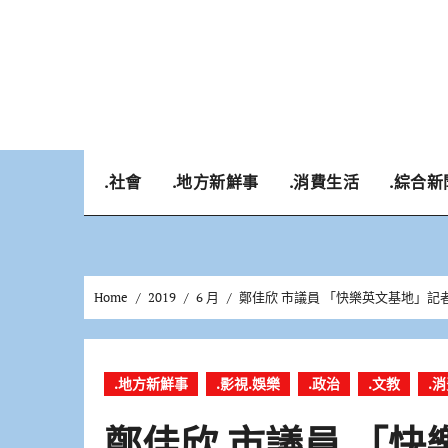
Skip
to
content
.社會
.地方新鮮事
.消費生活
.綜合新
Home
2019
6 月
鄭佳欣 市議員 「快樂英文基地」記
.地方新鮮事
.影視.娛樂
.政治
.文教
.
鄭佳欣 市議員 「