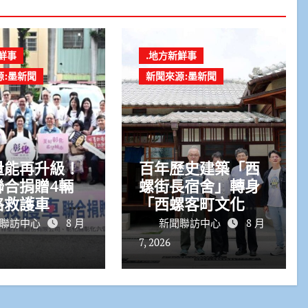
鮮事
.地方新鮮事
源:墨新聞
新聞來源:墨新聞
量能再升級！
百年歷史建築「西
聯合捐贈4輛
螺街長宿舍」轉身
格救護車 首
「西螺客町文化
自動電動擔架
館」8/8啟用 首展
聯訪中心
8 月
新聞聯訪中心
8 月
解密日治至今政治
7, 2026
變遷史