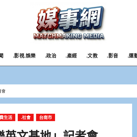
聞
.影視.娛樂
.政治
.產經
.文教
.影音
.運
者會
消費生活
.社會
台南市
快樂英文基地」記者會