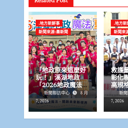
Related Post
.地方新鮮事
.地方新
新聞來源:墨新聞
新聞來
「地政原來這麼好
救護
玩！」溪湖地政
彰化
「2026地政魔法夏
高規
令營」精彩落幕！
配全
新聞聯訪中心
8 月
新聞
床
7, 2026
7, 2026