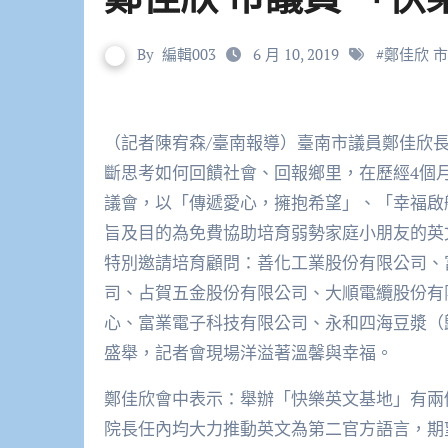
By
編輯003
6 月 10, 2019
#
鄭佳欣 
（記者陳宥森/臺南報導）臺南市議員鄭佳欣長期深入走訪基層，用心傾聽民意、關心了解民生，並不
斷思考如何回饋社會、回報鄉里，在歷經4個
議會，以「傳遞愛心，擁抱希望」、「幸福啟
旨及目的為免費協助培育弱勢家庭小朋友的英
特別邀請培育顧問：善化工業股份有限公司、
司、占賀五金股份有限公司、大順電纜股份有
心、富業電子科技有限公司、永和四海豆漿（歸
盛舉，記者會現場洋溢著溫馨與幸福。
鄭佳欣會中表示：舉辦「快樂英文基地」有兩
院長任內均大力推動英文為第二官方語言，期