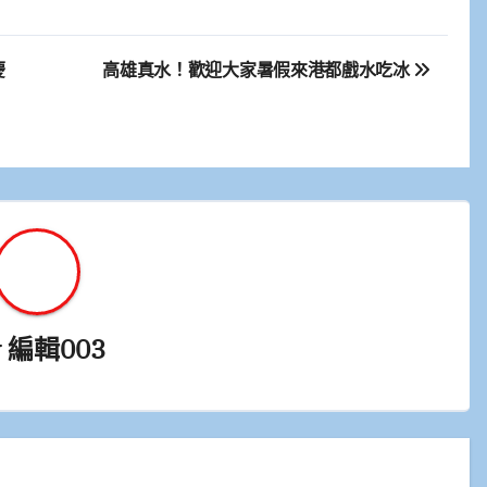
慶
高雄真水！歡迎大家暑假來港都戲水吃冰
y
編輯003