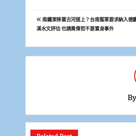
文
南鐵東移蓋古河道上？台南藍軍要求納入德
章
溪水文評估 也請黃偉哲不要置身事外
導
覽
B