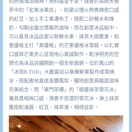
的熱情海派精神，用料誠意十足。隱身於高師大巷
弄中的「宏美冰果店」，則是以慢火熬煮綿密口感
的紅豆，加上手工香濃布丁，搭配二砂糖水和煉
奶，勾勒出復古懷舊的滋味。而在創意冰品組中，
可以看見冰品店家以新鮮水果、抹茶大搞驚喜，知
覺優格主打「真優格」的芒果優格冰雪糕，以扎實
口感與芒果夾心呈現用心真誠製作，乾淨明亮的空
間也為冰品店舖開創一個全新面貌。位於鳳山的
「冰塔B-TOD」大膽嘗試以桑椹鮮果製作成雪綿
冰，搭配產地直送金鑽鳳梨，獨特創意與酸甜滋味
完美結合。而「東門茶樓」的「極盛抹茶雪花冰」
兼具賣相與口感，清香不苦澀的雪花冰，淋上抹茶
醬搭配湯圓、紅豆、抹茶凍，相得益彰。