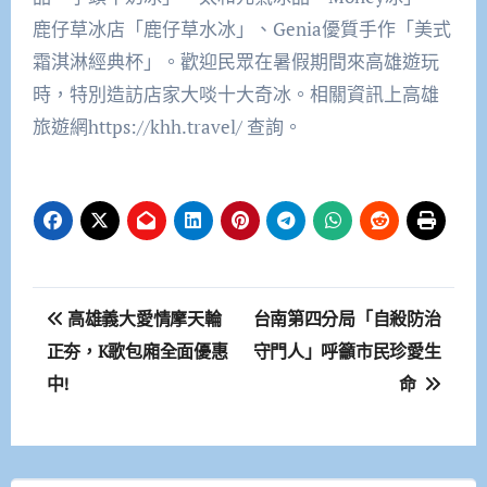
鹿仔草冰店「鹿仔草水冰」、Genia優質手作「美式
霜淇淋經典杯」。歡迎民眾在暑假期間來高雄遊玩
時，特別造訪店家大啖十大奇冰。相關資訊上高雄
旅遊網https://khh.travel/ 查詢。
文
高雄義大愛情摩天輪
台南第四分局「自殺防治
章
正夯，K歌包廂全面優惠
守門人」呼籲市民珍愛生
中!
命
導
覽