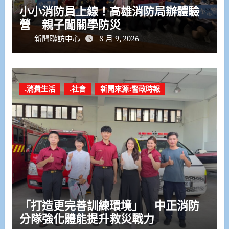
小小消防員上線！高雄消防局辦體驗
營 親子闖關學防災
新聞聯訪中心
8 月 9, 2026
.消費生活
.社會
新聞來源:警政時報
「打造更完善訓練環境」 中正消防
分隊強化體能提升救災戰力