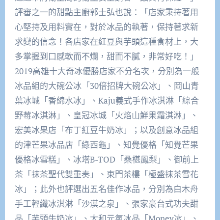
評審之一的甜點主廚郭士弘也說：「店家秉持著用
心堅持及用料實在，對於冰品的執著，保持著求新
求變的信念！各店家在紅豆與芋頭這種食材上，大
多掌握到口感軟而不爛，甜而不膩，非常好吃！」
2019高雄十大奇冰優勝店家不分名次，分別為一般
冰品組的大碗公冰「30倍招牌大碗公冰」、岡山青
葉冰城「香綿水冰」、Kaju義式手作冰淇淋「綜合
野莓冰淇淋」、皇冠冰城「火焰山鮮果霜淇淋」、
宏美冰果店「布丁紅豆牛奶冰」；以及創意冰品組
的津芒果冰品店「綠西龜」、知覺優格「知覺芒果
優格冰雪糕」、冰塔B-TOD「桑椹鳳梨」、御前上
茶「抹茶聖代雙重奏」、東門茶樓「極盛抹茶雪花
冰」；此外也評選出五名佳作冰品，分別為白木舟
手工輕纖冰淇淋「沙漠之泉」、張家豪台式功夫甜
品「芋頭牛奶冰」、太和元氣冰品「Money冰」、