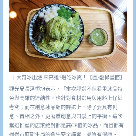
十大奇冰出爐 來高雄?迌吃冰爽！【圖/翻攝畫面】
觀光局長潘恒旭表示，「本次評選不但看重冰品特
色與高雄的連結性，也針對食材選用與用料上仔細
考究；而在創意冰品組的評選上，除了要具有創
意、賣相之外，更著重創意與口感上的平衡。這次
獲選推薦的店家絕對都是高CP值的冰品，而且都有
通過市府衛生局的衛生安全講習，品質有保證。」