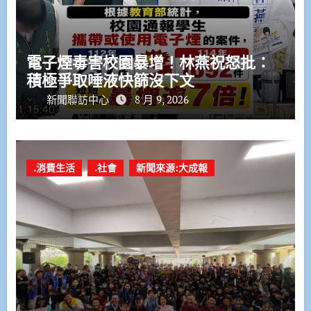
電子煙毒害校園暴增！林燕祝怒批：
積極爭取唾液快篩沒下文
新聞聯訪中心
8 月 9, 2026
.消費生活
.社會
新聞來源:大成報