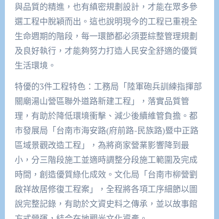
與品質的精進，也有縝密規劃設計，才能在眾多參
選工程中脫穎而出。這也說明現今的工程已重視全
生命週期的階段，每一環節都必須要綜整管理規劃
及良好執行，才能夠努力打造人民安全舒適的優質
生活環境。
特優的3件工程特色：工務局「陸軍砲兵訓練指揮部
關廟湯山營區聯外道路新建工程」，落實品質管
理，有助於降低環境衝擊、減少後續維管負擔。都
市發展局「台南市海安路(府前路-民族路)暨中正路
區域景觀改造工程」，為將商家營業影響降到最
小，分三階段施工並適時調整分段施工範圍及完成
時間，創造優質綠化成效。文化局「台南市柳營劉
啟祥故居修復工程案」，全程將各項工序細節以圖
說完整記錄，有助於文資史料之傳承，並以故事館
方式營運，結合在地觀光文化資產。