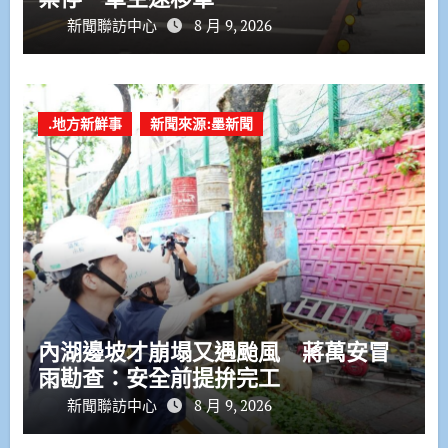
新聞聯訪中心
8 月 9, 2026
.地方新鮮事
新聞來源:墨新聞
內湖邊坡才崩塌又遇颱風 蔣萬安冒
雨勘查：安全前提拚完工
新聞聯訪中心
8 月 9, 2026