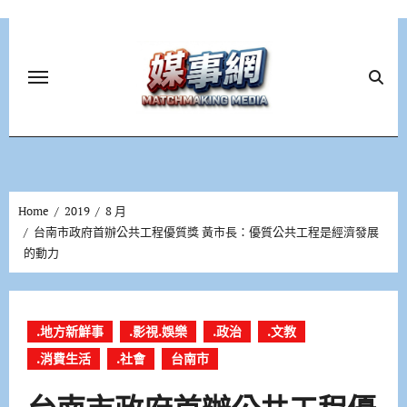
Skip
to
content
Home
2019
8 月
台南市政府首辦公共工程優質獎 黃市長：優質公共工程是經濟發展
的動力
.地方新鮮事
.影視.娛樂
.政治
.文教
.消費生活
.社會
台南市