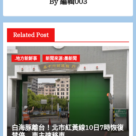
By
編輯003
Related Post
.地方新鮮事
新聞來源:墨新聞
白海豚離台！北市紅黃線10日7時恢復
禁停 車主速移車