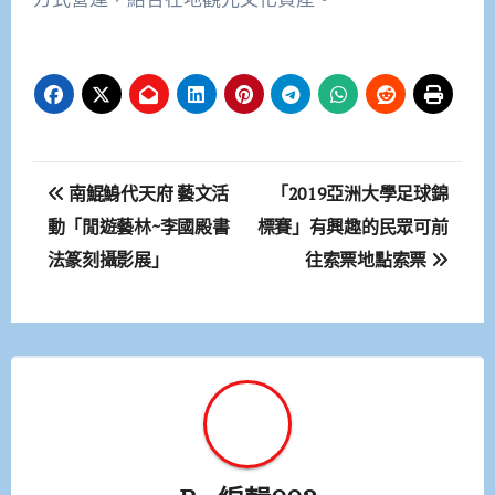
文
南鯤鯓代天府 藝文活
「2019亞洲大學足球錦
章
動「閒遊藝林~李國殿書
標賽」有興趣的民眾可前
法篆刻攝影展」
往索票地點索票
導
覽