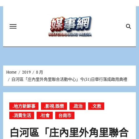
Skip
to
content
Home
2019
8 月
白河區「庄內里外角里聯合活動中心」今(31)日舉行落成啟用典禮
.地方新鮮事
.影視.娛樂
.政治
.文教
.消費生活
.社會
台南市
白河區「庄內里外角里聯合