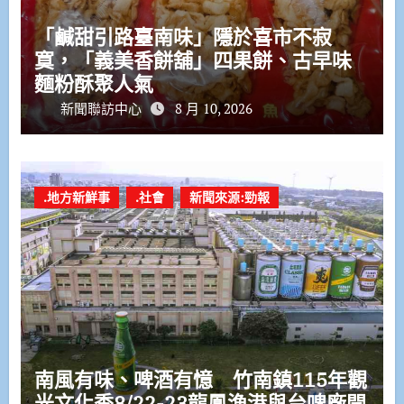
「鹹甜引路臺南味」隱於喜市不寂
寞，「義美香餅舖」四果餅、古早味
麵粉酥聚人氣
新聞聯訪中心
8 月 10, 2026
.地方新鮮事
.社會
新聞來源:勁報
南風有味、啤酒有憶 竹南鎮115年觀
光文化季8/22-23龍鳳漁港與台啤廠開