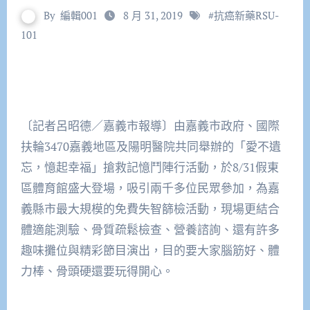
By
編輯001
8 月 31, 2019
#
抗癌新藥RSU-
101
〔記者呂昭德／嘉義市報導〕由嘉義市政府、國際
扶輪3470嘉義地區及陽明醫院共同舉辦的「愛不遺
忘，憶起幸福」搶救記憶鬥陣行活動，於8/31假東
區體育館盛大登場，吸引兩千多位民眾參加，為嘉
義縣市最大規模的免費失智篩檢活動，現場更結合
體適能測驗、骨質疏鬆檢查、營養諮詢、還有許多
趣味攤位與精彩節目演出，目的要大家腦筋好、體
力棒、骨頭硬還要玩得開心。