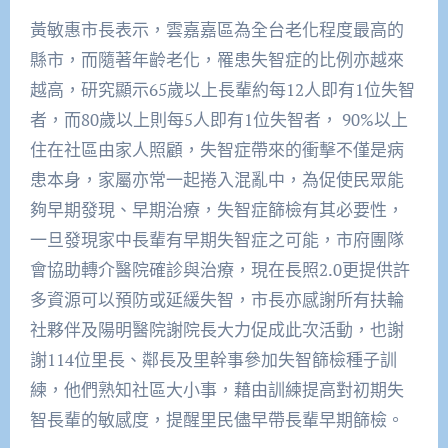
黃敏惠市長表示，雲嘉嘉區為全台老化程度最高的
縣市，而隨著年齡老化，罹患失智症的比例亦越來
越高，研究顯示65歲以上長輩約每12人即有1位失智
者，而80歲以上則每5人即有1位失智者， 90%以上
住在社區由家人照顧，失智症帶來的衝擊不僅是病
患本身，家屬亦常一起捲入混亂中，為促使民眾能
夠早期發現、早期治療，失智症篩檢有其必要性，
一旦發現家中長輩有早期失智症之可能，市府團隊
會協助轉介醫院確診與治療，現在長照2.0更提供許
多資源可以預防或延緩失智，市長亦感謝所有扶輪
社夥伴及陽明醫院謝院長大力促成此次活動，也謝
謝114位里長、鄰長及里幹事參加失智篩檢種子訓
練，他們熟知社區大小事，藉由訓練提高對初期失
智長輩的敏感度，提醒里民儘早帶長輩早期篩檢。