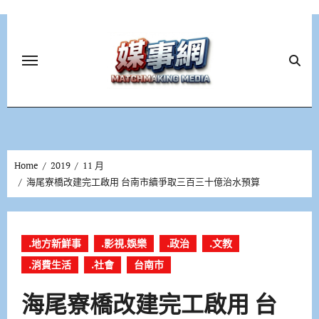
Skip
to
content
Home
2019
11 月
海尾寮橋改建完工啟用 台南市續爭取三百三十億治水預算
.地方新鮮事
.影視.娛樂
.政治
.文教
.消費生活
.社會
台南市
海尾寮橋改建完工啟用 台