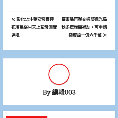
文
彰化北斗奠安宮喜迎
臺東縣再獲交通部觀光局
章
花壇民俗村天上聖母回鑾
秋冬遊增額補助，可申請
遶境
額度達一億六千萬
導
覽
By
編輯003