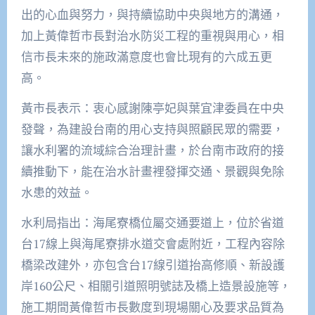
出的心血與努力，與持續協助中央與地方的溝通，
加上黃偉哲市長對治水防災工程的重視與用心，相
信市長未來的施政滿意度也會比現有的六成五更
高。
黃市長表示：衷心感謝陳亭妃與葉宜津委員在中央
發聲，為建設台南的用心支持與照顧民眾的需要，
讓水利署的流域綜合治理計畫，於台南市政府的接
續推動下，能在治水計畫裡發揮交通、景觀與免除
水患的效益。
水利局指出：海尾寮橋位屬交通要道上，位於省道
台17線上與海尾寮排水道交會處附近，工程內容除
橋梁改建外，亦包含台17線引道抬高修順、新設護
岸160公尺、相關引道照明號誌及橋上造景設施等，
施工期間黃偉哲市長數度到現場關心及要求品質為