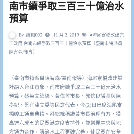
南市續爭取三百三十億治水
預算
By
編輯003
11 月 2, 2019
#
海尾寮橋改建完
工啟用 台南市續爭取三百三十億治水預算（臺南市特派員
陳宥森/報導）
（臺南市特派員陳宥森/臺南報導）海尾寮橋改建設
計融入台江意象，南市府續爭取三百三十億元治水
預算。蔡英文總統、黃偉哲市長、郭信良議長與陳
亭妃、葉宜津立委等民意代表，今(2)日出席海尾寮
橋峻工通車典禮。蔡總統稱讚黃市長治理有方，獲
高達六成五的民眾滿意度支持外，並樂見中央與地
方通力合作，讓治水工程更臻完善，使民眾在安全