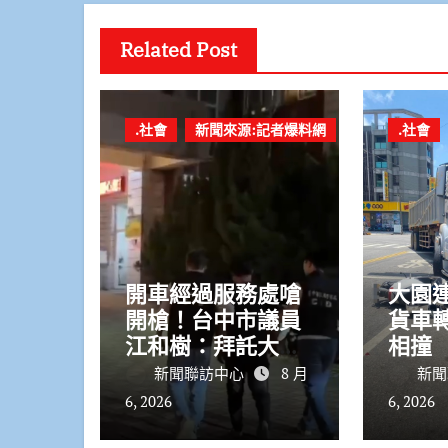
Related Post
.社會
新聞來源:記者爆料網
.社會
開車經過服務處嗆
大園
開槍！台中市議員
貨車
江和樹：拜託大家
相撞
冷靜不要這樣 嫌
停等
新聞聯訪中心
8 月
新聞
犯晚間落網動機待
停車
6, 2026
6, 2026
查