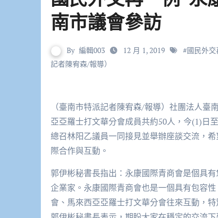
南市議會參訪
By
編輯003
12 月 1, 2019
#
國民外交
記者陳宥森/報導）
（臺南市特派記者陳宥森/報導）社團法人臺南市永康國際青年商會與韓國西光州姊妹會，以及馬來西
亞亞羅士打文華分會成員共約50人，今(1)
總召林阳乙議員一同接見並舉辦座談交流，希
際合作與互動。
郭伊彬秘書長指出：永康國際青商會是個具有
企業家。永康國際青商會也是一個具有包容性
會、馬來西亞亞羅士打文華分會往來互動，特
郭伊彬秘書長表示，期盼大家在穩定的交流下