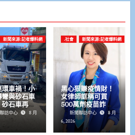
新聞來源:記者爆料網
.社會
新聞來源:記者爆料網
連環車禍！小
黑心狠賺疫情財！
轉彎與砂石車
女律師誆稱可買
 砂石車再撞
500萬劑疫苗詐慈
紅燈機車路邊
濟10.6億 狂買豪
聯訪中心
8 月
新聞聯訪中心
8 月
宅名車黃金
6, 2026