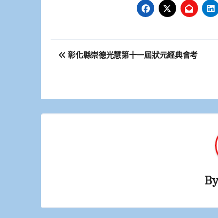
文
彰化縣崇德光慧第十一屆狀元經典會考
章
導
覽
B