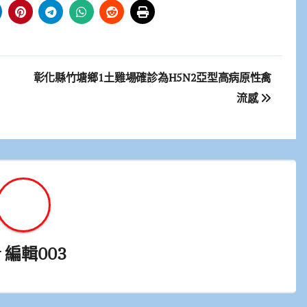
彰化縣竹塘鄉1土雞場確診為H5N2亞型高病原性禽
流感
y
編輯003