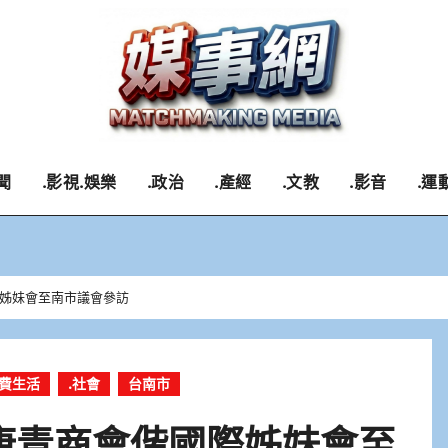
聞
.影視.娛樂
.政治
.產經
.文教
.影音
.運
際姊妹會至南市議會參訪
消費生活
.社會
台南市
康青商會偕國際姊妹會至