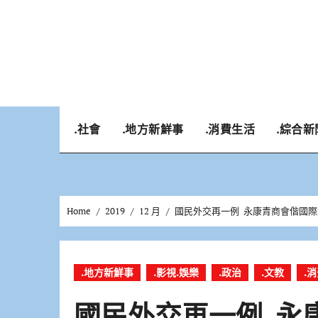
Skip
to
content
.社會
.地方新鮮事
.消費生活
.綜合新
Home
2019
12 月
國民外交再一例 永康青商會偕國
.地方新鮮事
.影視.娛樂
.政治
.文教
.
國民外交再一例 永