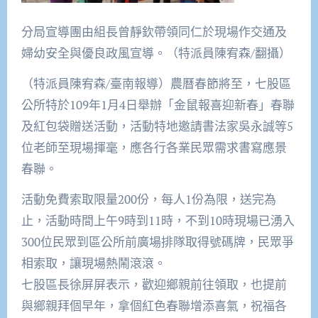
分局宣導團由組長曾靜欽帶領同仁於現場作交通及
婦幼安全與優良政風宣導。（特派員陳宥森/翻攝）
（特派員陳宥森/臺南報導）農曆春節將至，七股區
公所特於109年1月4日舉辦「金鼠報喜迎新春」春聯
及紅包袋贈送活動，活動特地邀請書法家吳永誠等5
位老師至現場揮毫，應各行各業民眾需求書寫應景
春聯。
活動免費索取限量200份，每人1份為限，送完為
止，活動時間上午9時到11時，不到10時現場已湧入
300位民眾到區公所前廣場排隊取得號碼牌，民眾爭
相索取，讓現場熱鬧滾滾。
七股區長徐屏屏表示，歡迎鄉親前往領取，也提前
與鄉親拜個早年，拿個紅色春聯增添喜氣，祝福各