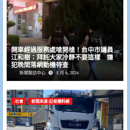
開車經過服務處嗆開槍！台中市議員
江和樹：拜託大家冷靜不要這樣 嫌
犯晚間落網動機待查
新聞聯訪中心
8 月 6, 2026
.社會
新聞來源:記者爆料網