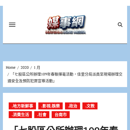
Skip
to
content
Home
2020
1 月
「七股區公所辦理109年春聯揮毫活動，佳里分局派員至現場辦理交
通安全及預防犯罪宣導活動」
.地方新鮮事
.影視.娛樂
.政治
.文教
.消費生活
.社會
台南市