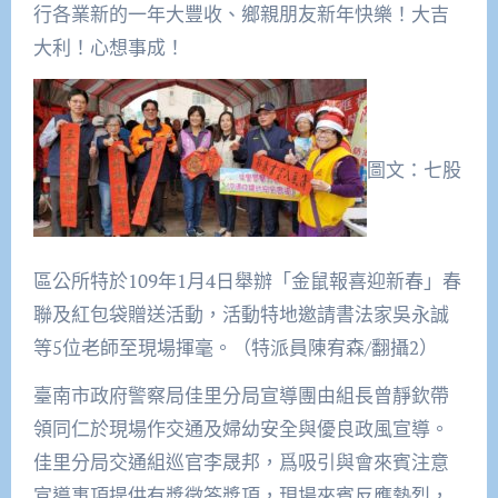
行各業新的一年大豐收、鄉親朋友新年快樂！大吉
大利！心想事成！
圖文：七股
區公所特於109年1月4日舉辦「金鼠報喜迎新春」春
聯及紅包袋贈送活動，活動特地邀請書法家吳永誠
等5位老師至現場揮毫。（特派員陳宥森/翻攝2）
臺南市政府警察局佳里分局宣導團由組長曾靜欽帶
領同仁於現場作交通及婦幼安全與優良政風宣導。
佳里分局交通組巡官李晟邦，爲吸引與會來賓注意
宣導事項提供有獎徵答獎項，現場來賓反應熱烈，