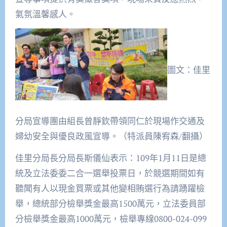
氣氛溫馨感人。
圖文：佳里
分局宣導團由組長曾靜欽帶領同仁於現場作交通及
婦幼安全與優良政風宣導。（特派員陳宥森/翻攝）
佳里分局長分局長斯儀仙表示：109年1月11日是總
統及立法委委二合一選舉投票日，於競選期間如有
聽聞有人以現金買票或其他變相賄選行為請踴躍檢
舉，總統部分檢舉獎金最高1500萬元，立法委員部
分檢舉獎金最高1000萬元，檢舉專線0800-024-099