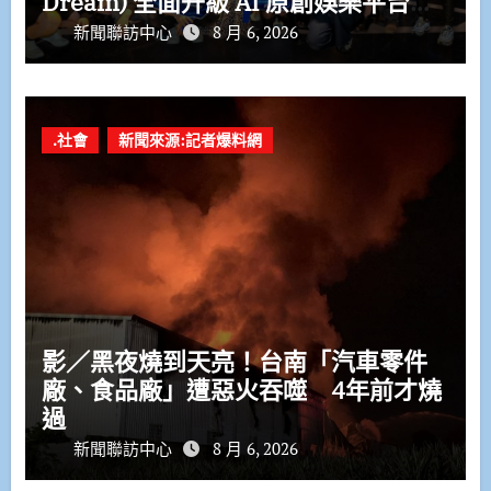
Dream) 全面升級 AI 原創娛樂平台
打造 AI IP 娛樂生態系 布局全球娛樂
新聞聯訪中心
8 月 6, 2026
科技新市場
.社會
新聞來源:記者爆料網
影／黑夜燒到天亮！台南「汽車零件
廠、食品廠」遭惡火吞噬 4年前才燒
過
新聞聯訪中心
8 月 6, 2026