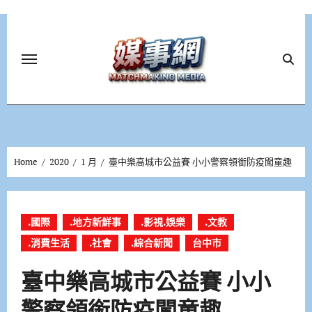
Skip
to
content
Home
2020
1 月
臺中樂高城市公益賽 小小警察領銜防疫闖童趣
.國際
.地方新鮮事
.影視.娛樂
.文教
.消費生活
.社會
.綜合新聞
台中市
臺中樂高城市公益賽 小小
警察領銜防疫闖童趣