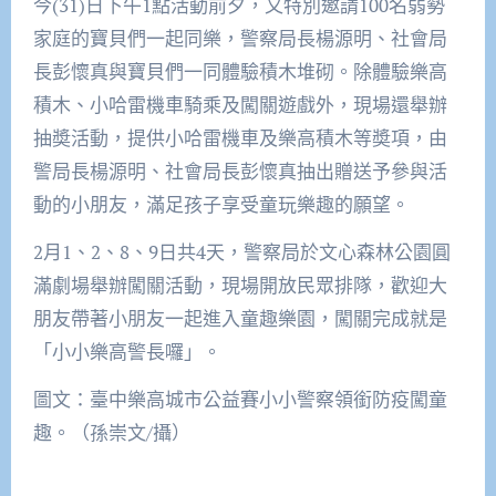
今(31)日下午1點活動前夕，又特別邀請100名弱勢
家庭的寶貝們一起同樂，警察局長楊源明、社會局
長彭懷真與寶貝們一同體驗積木堆砌。除體驗樂高
積木、小哈雷機車騎乘及闖關遊戲外，現場還舉辦
抽奬活動，提供小哈雷機車及樂高積木等奬項，由
警局長楊源明、社會局長彭懷真抽出贈送予參與活
動的小朋友，滿足孩子享受童玩樂趣的願望。
2月1、2、8、9日共4天，警察局於文心森林公園圓
滿劇場舉辦闖關活動，現場開放民眾排隊，歡迎大
朋友帶著小朋友一起進入童趣樂園，闖關完成就是
「小小樂高警長囉」。
圖文：臺中樂高城市公益賽小小警察領銜防疫闖童
趣。（孫崇文/攝）