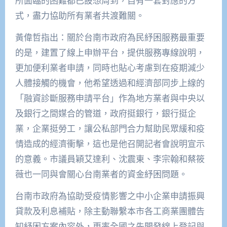
所面臨的困難都已設想周到，自有一套對應的方
式，盡力協助所有業者共渡難關。
黃偉哲指出：關於台南市政府為民紓困服務最重要
的是，建置了線上申辦平台，提供服務專線說明，
更加便利業者申請，同時也貼心考慮到在疫期減少
人體接觸的機會，他希望透過和經濟部同步上線的
「融資診斷服務申請平台」作為地方業者與中央以
及銀行之間媒合的管道，政府挺銀行，銀行挺企
業，企業挺勞工，讓公私部門合力幫助民眾緩和疫
情造成的經濟衝擊，這也是他召開記者會說明宣示
的意義。市議員穎艾達利、沈震東、李宗翰和蔡筱
薇也一同與會關心台南業者的資金紓困問題。
台南市政府為協助受疫情影響之中小企業申請振興
貸款及利息補貼，除主動聯繫本市各工商業團體告
知紓困方案內容外，更率全國之先開發線上登記與