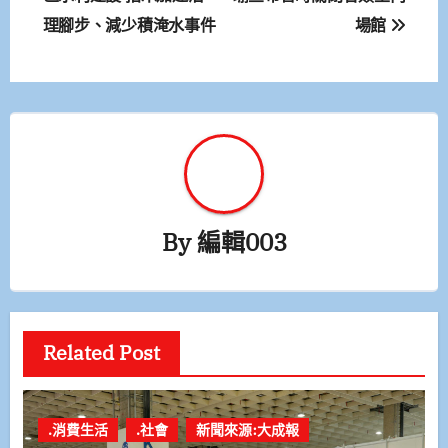
理腳步、減少積淹水事件
場館
導
覽
By
編輯003
Related Post
.消費生活
.社會
新聞來源:大成報