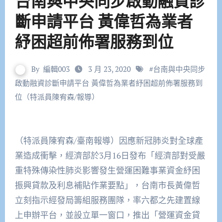
台南與中央同步啟動融資診
斷申請平台 黃偉哲為業者
紓困超前佈署服務到位
By
編輯003
3 月 23, 2020
#
台南與中央同步
啟動融資診斷申請平台 黃偉哲為業者紓困超前佈署服務到
位（特派員陳宥森/報導）
（特派員陳宥森/臺南報導）因應新冠肺炎對全球產
業造成衝擊，經濟部於3月16日發布「經濟部對受嚴
重特殊傳染性肺炎影響發生營運困難事業資金紓困
振興貸款及利息補貼作業要點」，台南市長黃偉哲
立刻指示經發局籌組服務團隊，率六都之先建置線
上申辦平台，並設立單一窗口，推出「營運資金貸