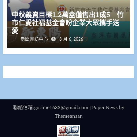
中秋義賣目標1.2萬盒僅售出1成5 竹
市仁愛社福基金會盼企業大眾攜手送
愛
新聞聯訪中心
8 月 6, 2026
聯絡信箱:gotime1688@gmail.com
|
Paper News
by
Themeansar
.