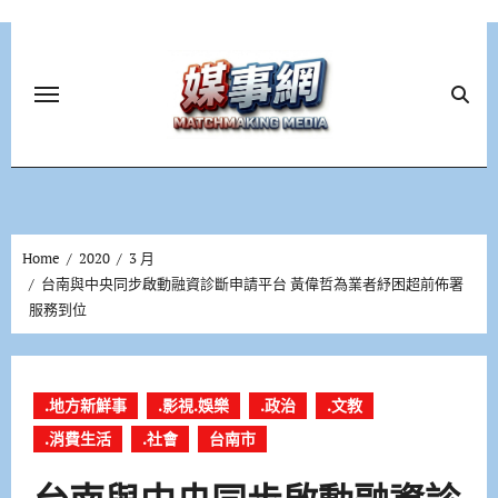
Skip
to
content
Home
2020
3 月
台南與中央同步啟動融資診斷申請平台 黃偉哲為業者紓困超前佈署
服務到位
.地方新鮮事
.影視.娛樂
.政治
.文教
.消費生活
.社會
台南市