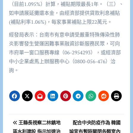
（目前1.095%）計算，補貼期限最長1年。（三）、
如申請展延攤還本金，由經濟部提供貸款利息補貼
(補貼利率1.06%)，每家事業補貼上限22萬元。
經發局表示：台南市有意申請受嚴重特殊傳染性肺
炎影響發生營運困難事業融資診斷服務民眾，可向
市府單一窗口服務專線（06-2954293），或經濟部
中小企業處馬上辦服務中心（0800-056-476）洽
詢。
文
王縣長視察二林鎮地
配合中央防疫作為 韓國
章
區水利建設 指示加速治
瑜宣布暫時關閉各類室內