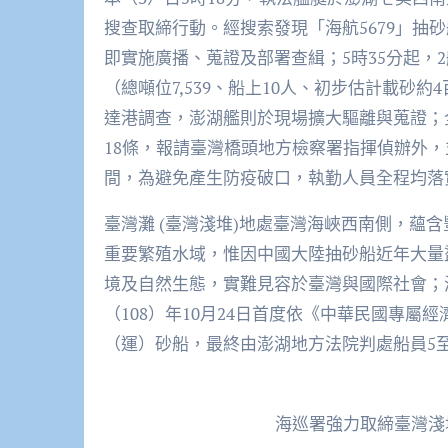
搜查取締行動。經搜索發現「海航5679」抽
即實施廣播、蒐證及部署查緝；5時35分起，
（總噸位7,539、船上10人、初步估計載砂
達港調查，澎湖艦則於現場擴大驅離與蒐證；
18條，報請臺灣橋頭地方檢察署指揮偵辦外
間，為避免產生防疫破口，執勤人員全程均落
臺灣灘 (臺灣淺堆)地處臺灣海峽西南側，蘊
重要繁殖水域，惟因中國大陸抽砂船近年大量
境及自然生態，實難見容於臺灣與國際社會；
（108）年10月24日首度依《中華民國專
（運）砂船，最終由澎湖地方法院判處船員5
海巡署強力取締臺灣淺