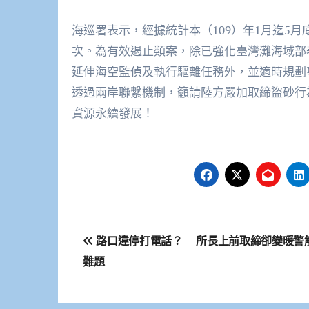
海巡署表示，經據統計本（109）年1月迄5月
次。為有效遏止類案，除已強化臺灣灘海域部
延伸海空監偵及執行驅離任務外，並適時規劃
透過兩岸聯繫機制，籲請陸方嚴加取締盜砂行
資源永續發展！
文
路口違停打電話？ 所長上前取締卻變暖警
章
難題
導