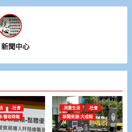
y
新聞中心
活
.社會
.消費生活
.社會
源:警政時報
新聞來源:大成報