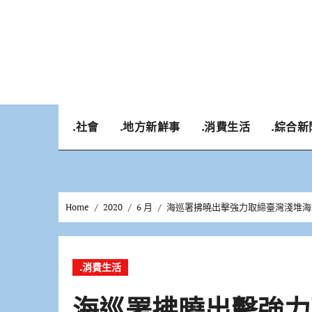
Skip
to
content
.社會
.地方新鮮事
.消費生活
.綜合新
Home
2020
6 月
海巡署拂曉出擊強力取締臺灣淺堆海
.消費生活
海巡署拂曉出擊強力