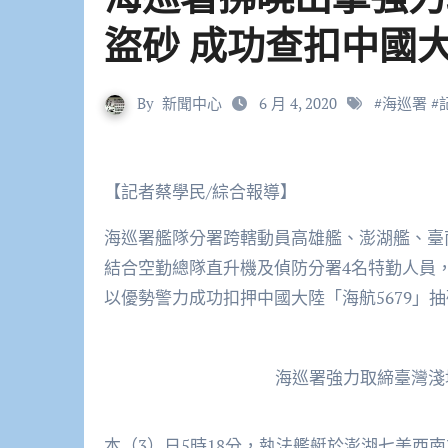
盜砂 成功查扣中國
By
新聞中心
6 月 4, 2020
#
海巡署
#
【記者蔡學民/綜合報導】
海巡署艦隊分署跨轄動員高雄艦、澎湖艦、臺南海巡
結合空勤總隊直升機及偵防分署4名特勤人員
以優勢警力成功扣押中國大陸「海航5679」
海巡署強力取締臺灣淺
本（3）日5時18分，執法艦艇於澎湖七美西