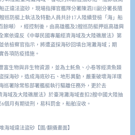
砂船正違法盜砂，現場指揮官艦隊分署陳泗川副分署長隨
2艘巡防艇上執法及特勤人員共計17人陸續登檢「海」船
約4百餘噸），經控制後，由高雄艦及2艘巡防艇押返高雄興
全案依違反《中華民國專屬經濟海域及大陸礁層法》第
，並依檢察官指示，將遭盗採海砂回填台灣灘海域；期
實各項防疫措施。
含豐富生物與非生物資源，並為土魠魚、小卷等經濟魚類
盜採海砂，造成海底砂石、地形異動，嚴重破壞海洋環
海巡署除常態部署艦艇執行驅離任務外，更於去
屬經濟海域及大陸礁層法》於臺灣灘海域查扣2艘中國大陸抽
至6個月有期徒刑，易科罰金，船舶沒收。
堆海域違法盜砂【圖/翻攝畫面】