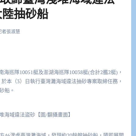
大陸抽砂船
記者張淑慧
隊10051艇及澎湖海巡隊10038艇(合計2艦2艇)，
，於本（3）日執行臺灣灘海域違法抽砂專案取締任務，
抽砂船。
堆海域違法盜砂【圖/翻攝畫面】
南方46浬處臺灣灘海域，發現約20餘艘抽砂船，隨即展開