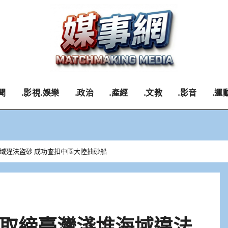
聞
.影視.娛樂
.政治
.產經
.文教
.影音
.運
域違法盜砂 成功查扣中國大陸抽砂船
取締臺灣淺堆海域違法