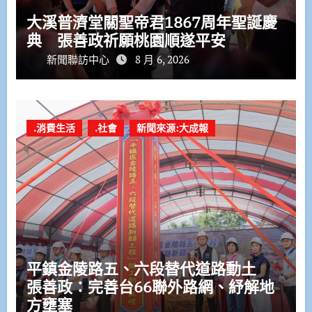
大溪普濟堂關聖帝君1867周年聖誕慶
典 張善政祈願桃園順遂平安
新聞聯訪中心
8 月 6, 2026
.消費生活
.社會
新聞來源:大成報
平鎮金陵路五、六段替代道路動土
張善政：完善台66聯外路網、紓解地
方壅塞