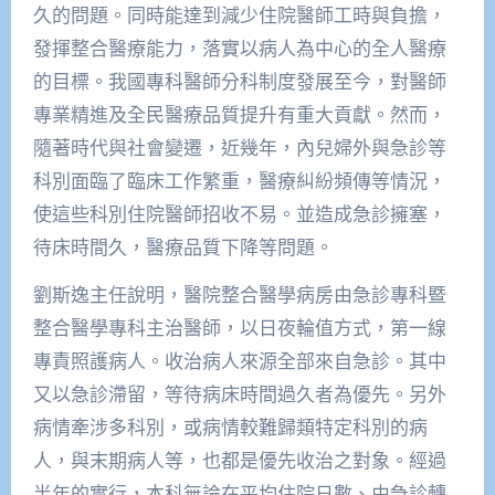
久的問題。同時能達到減少住院醫師工時與負擔，
發揮整合醫療能力，落實以病人為中心的全人醫療
的目標。我國專科醫師分科制度發展至今，對醫師
專業精進及全民醫療品質提升有重大貢獻。然而，
隨著時代與社會變遷，近幾年，內兒婦外與急診等
科別面臨了臨床工作繁重，醫療糾紛頻傳等情況，
使這些科別住院醫師招收不易。並造成急診擁塞，
待床時間久，醫療品質下降等問題。
劉斯逸主任說明，醫院整合醫學病房由急診專科暨
整合醫學專科主治醫師，以日夜輪值方式，第一線
專責照護病人。收治病人來源全部來自急診。其中
又以急診滯留，等待病床時間過久者為優先。另外
病情牽涉多科別，或病情較難歸類特定科別的病
人，與末期病人等，也都是優先收治之對象。經過
半年的實行，本科無論在平均住院日數、由急診轉