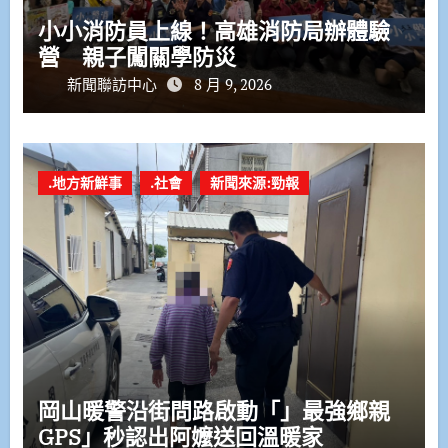
小小消防員上線！高雄消防局辦體驗
營 親子闖關學防災
新聞聯訪中心
8 月 9, 2026
.地方新鮮事
.社會
新聞來源:勁報
岡山暖警沿街問路啟動「」最強鄉親
GPS」秒認出阿嬤送回溫暖家