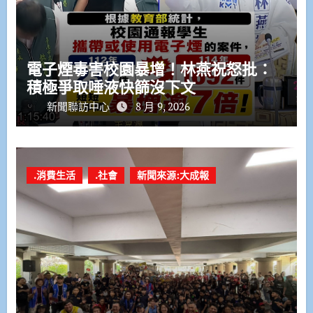
電子煙毒害校園暴增！林燕祝怒批：
積極爭取唾液快篩沒下文
新聞聯訪中心
8 月 9, 2026
.消費生活
.社會
新聞來源:大成報