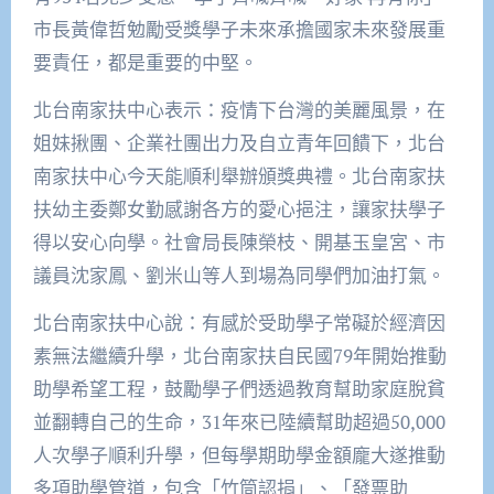
市長黃偉哲勉勵受獎學子未來承擔國家未來發展重
要責任，都是重要的中堅。
北台南家扶中心表示：疫情下台灣的美麗風景，在
姐妹揪團、企業社團出力及自立青年回饋下，北台
南家扶中心今天能順利舉辦頒獎典禮。北台南家扶
扶幼主委鄭女勤感謝各方的愛心挹注，讓家扶學子
得以安心向學。社會局長陳榮枝、開基玉皇宮、市
議員沈家鳳、劉米山等人到場為同學們加油打氣。
北台南家扶中心說：有感於受助學子常礙於經濟因
素無法繼續升學，北台南家扶自民國79年開始推動
助學希望工程，鼓勵學子們透過教育幫助家庭脫貧
並翻轉自己的生命，31年來已陸續幫助超過50,000
人次學子順利升學，但每學期助學金額龐大遂推動
多項助學管道，包含「竹筒認捐」、「發票助