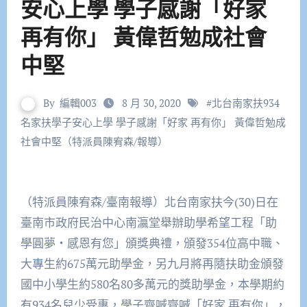
安心上學 學子感謝「好家
再有你」 黃偉哲勉成社會
中堅
By
編輯003
8 月 30, 2020
#
北台南家扶934
名家扶學子安心上學 學子感謝「好家 再有你」 黃偉哲勉成
社會中堅（特派員陳宥森/報導）
（特派員陳宥森/臺南報導）北台南家扶今(30)日在
臺南市政府民治中心南瀛堂舉辦助學希望工程「助
學圓夢‧感恩有您」頒獎典禮，頒發354位高中職、
大專生約675萬元助學金，另九月將再隨扶助金頒發
國中小學生約580名80多萬元的獎助學金，本學期約
有934名兒少受惠，學子齊喊齊喊「好家 再有你」，