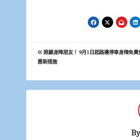
文
照顧身障朋友！ 9月1日起路邊停車身障免費
章
惠新措施
導
覽
B