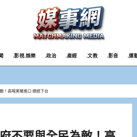
聞
.影視.娛樂
.政治
.產經
.文教
.影音
.運
敵！高喊美豬進口 總統下台
府不要與全民為敵！高