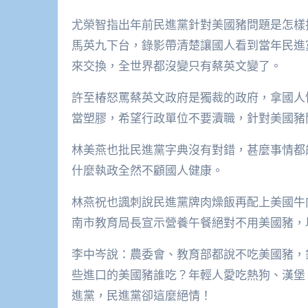
尤榮智指出年前民進黨針對美國豬問題是怎樣
馬英九下台，錄影帶清楚讓國人看到當年民進
來交換，全世界都沒變只有蔡英文變了。
許至椿怒罵蔡英文政府是獨裁的政府，拿國人
當塑膠，希望行政單位不要瀆職，針對美國豬
林美燕也批民進黨字典沒有對錯，甚麼事情都
什麼執政全然不顧國人健康。
林燕祝也諷刺說民進黨牌肉燥飯再配上美國牛
南市教育局長宣示營養午餐絕對不用美國豬，
李中岑說：農委會、教育部都說不吃美國豬，
些進口的美國豬誰吃？年輕人愛吃熱狗、漢堡
進黨，民進黨卻這麼絕情！