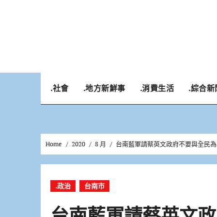
Skip
to
content
.社會
.地方新鮮事
.消費生活
.綜合新
Home
2020
8 月
台南藍軍請蔡英文政府不要與全民為
.政治
台南市
台南藍軍請蔡英文政