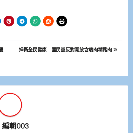
優
捍衛全民健康 國民黨反對開放含瘦肉精豬肉
y
編輯003