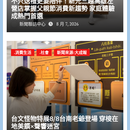
不只送禮更要陪伴！新光三越高雄左
營店掌握父親節消費新趨勢 家庭體驗
成熱門首選
新聞聯訪中心
8 月 7, 2026
.消費生活
.社會
新聞來源:大成報
台文怪物特展8/8台南老爺登場 穿梭在
地美饌×聲響迷宮