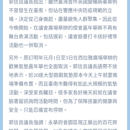
郭信良議長指出：雖然臺灣首件英國變種病毒案例
不是發生在臺南，但站在響應中央防疫規範的立
場，決定從己身做起，盡量避免人群聚集。因此從
今晚開始，在議會廣場舉辦的燈會嘉年華將不再有
舞台表演活動，包括摸彩、議會臉書打卡送好禮等
活動也一併取消。
另外，原訂明年元月1日至3日在西拉雅廣場舉辦的
歡樂氣墊嘉年華也全面取消。郭信良議長語帶不捨
地表示，近20座大型遊戲氣墊原本今天上午就要進
場準備布置，而且臺南市難得有如此大規模的氣墊
活動，深受家長矚目，很多家長好幾天前就在議會
臉書留訊詢問活動時間，但為了保障孩童的健康與
安全，只能忍痛宣布停辦。
郭信良議長強調：永華府會園區現正展出的百花齊