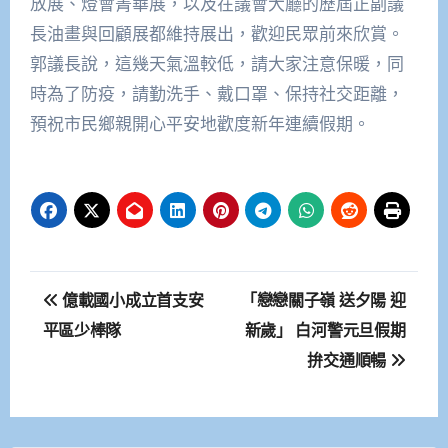
放展、燈會菁華展，以及在議會大廳的歷屆正副議
長油畫與回顧展都維持展出，歡迎民眾前來欣賞。
郭議長說，這幾天氣溫較低，請大家注意保暖，同
時為了防疫，請勤洗手、戴口罩、保持社交距離，
預祝市民鄉親開心平安地歡度新年連續假期。
文
億載國小成立首支安
「戀戀關子嶺 送夕陽 迎
章
平區少棒隊
新歲」 白河警元旦假期
拚交通順暢
導
覽